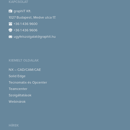
KAPCSOLAT
graphIT Kft.
1027 Budapest, Medve utca 17.
+36 1 436 9600
+36 1 436 9606
ugyfelszolgalat@graphit.hu
KIEMELT OLDALAK
NX – CAD/CAM/CAE
Solid Edge
Tecnomatix és Opcenter
Teamcenter
Szolgáltatások
Webinárok
HÍREK