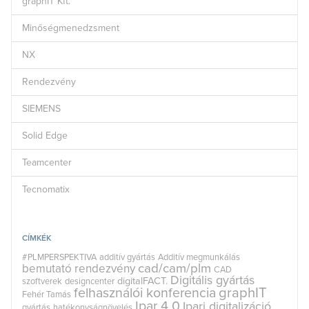
graphIT Kft.
Minőségmenedzsment
NX
Rendezvény
SIEMENS
Solid Edge
Teamcenter
Tecnomatix
CÍMKÉK
#PLMPERSPEKTIVA
additív gyártás
Additív megmunkálás
cad/cam/plm
bemutató rendezvény
CAD
Digitális gyártás
digitalFACT.
szoftverek
designcenter
graphIT
felhasználói konferencia
Fehér Tamás
Ipar 4.0
Ipari digitalizáció
gyártás
hatékonyságnövelés