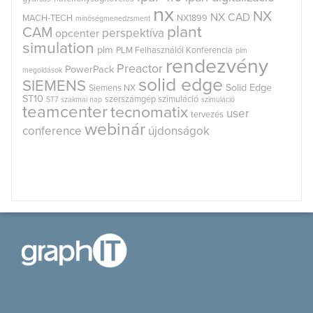
nx
NX
NX CAD
MACH-TECH
NX1899
minőségmenedzsment
plant
CAM
perspektíva
opcenter
simulation
plm
PLM Felhasználói Konferencia
plm
rendezvény
Preactor
PowerPack
megoldások
solid edge
SIEMENS
Solid Edge
Siemens NX
ST10
szerszámgép szimuláció
ST7
szakmai nap
szimuláció
teamcenter
tecnomatix
user
tervezés
webinár
conference
újdonságok