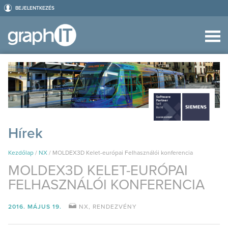
BEJELENTKEZÉS
Hírek
Kezdőlap
/
NX
/
MOLDEX3D Kelet-európai Felhasználói konferencia
MOLDEX3D KELET-EURÓPAI
FELHASZNÁLÓI KONFERENCIA
2016. MÁJUS 19.
NX
,
RENDEZVÉNY