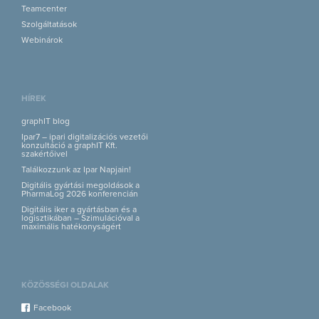
Teamcenter
Szolgáltatások
Webinárok
HÍREK
graphIT blog
Ipar7 – ipari digitalizációs vezetői
konzultáció a graphIT Kft.
szakértőivel
Találkozzunk az Ipar Napjain!
Digitális gyártási megoldások a
PharmaLog 2026 konferencián
Digitális iker a gyártásban és a
logisztikában – Szimulációval a
maximális hatékonyságért
KÖZÖSSÉGI OLDALAK
Facebook