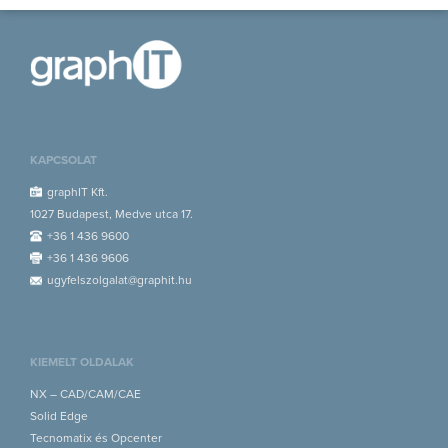
KAPCSOLAT
graphIT Kft.
1027 Budapest, Medve utca 17.
+36 1 436 9600
+36 1 436 9606
ugyfelszolgalat@graphit.hu
KIEMELT OLDALAK
NX – CAD/CAM/CAE
Solid Edge
Tecnomatix és Opcenter