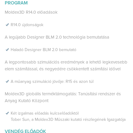
PROGRAM
Moldex3D R14.0 előadások
R14.0 újdonságok
A legújabb Designer BLM 2.0 technológia bemutatása
Haladó Designer BLM 2.0 bemutató
A legpontosabb szimulációs eredmények a lehető legkevesebb
elem számítással, és negyedére csökkentett számítási idővel
A műanyag szimuláció jövője: R15 és azon túl
Moldex3D globális terméktámogatás: Tanúsítási rendszer és
Anyag Kutató Központ
Két izgalmas előadás kulcselőadóktól
Tober Sun, a Moldex3D Műszaki kutató részlegének Igazgatója
VENDÉG ELŐADÓK