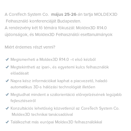
A CoreTech System Co.
május 25-26
-án tartja MOLDEX3D
Felhasználó konferenciáját Budapesten.
A rendezvény két fő témára fókuszál: Moldex3D R14.0
újdonságok, és Moldex3D Felhasználói esettanulmányok
Miért érdemes részt venni?
Megismerheti a Moldex3D R14.0 –t első kézből
Megtekintheti az ipari-, és egyetemi kulcs felhasználók
előadásait
Napra kész információkat kaphat a piacvezető, haladó
automatikus 3D-s hálózási technológiát illetően
Megtudhat mindent a szálorientáció előrejelzésének legújabb
fejlesztéseiről
Konzultációs lehetőség közvetlenül az CoreTech System Co.
Moldex3D technikai tanácsadóival
Találkozhat más európai Moldex3D felhasználókkal