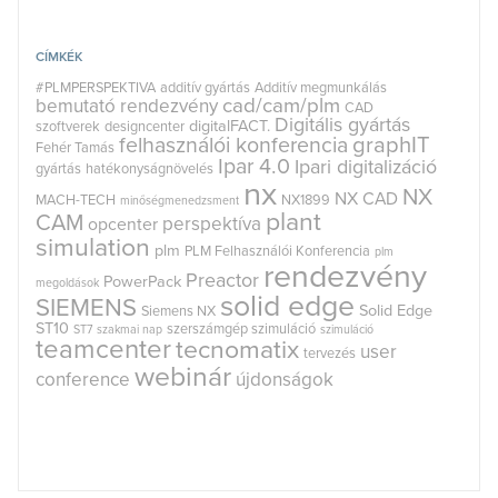
CÍMKÉK
#PLMPERSPEKTIVA
additív gyártás
Additív megmunkálás
cad/cam/plm
bemutató rendezvény
CAD
Digitális gyártás
digitalFACT.
szoftverek
designcenter
graphIT
felhasználói konferencia
Fehér Tamás
Ipar 4.0
Ipari digitalizáció
gyártás
hatékonyságnövelés
nx
NX
NX CAD
MACH-TECH
NX1899
minőségmenedzsment
plant
CAM
perspektíva
opcenter
simulation
plm
PLM Felhasználói Konferencia
plm
rendezvény
Preactor
PowerPack
megoldások
solid edge
SIEMENS
Solid Edge
Siemens NX
ST10
szerszámgép szimuláció
ST7
szakmai nap
szimuláció
teamcenter
tecnomatix
user
tervezés
webinár
conference
újdonságok