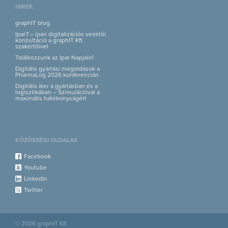
HÍREK
graphIT blog
Ipar7 – ipari digitalizációs vezetői
konzultáció a graphIT Kft.
szakértőivel
Találkozzunk az Ipar Napjain!
Digitális gyártási megoldások a
PharmaLog 2026 konferencián
Digitális iker a gyártásban és a
logisztikában – Szimulációval a
maximális hatékonyságért
KÖZÖSSÉGI OLDALAK
Facebook
Youtube
LinkedIn
Twitter
© 2026 graphIT Kft.