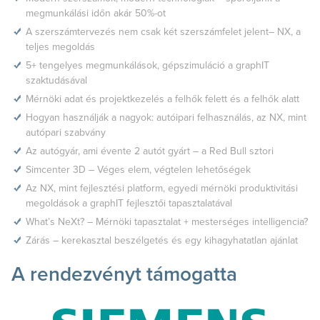
megmunkálási időn akár 50%-ot
A szerszámtervezés nem csak két szerszámfelet jelent– NX, a
teljes megoldás
5+ tengelyes megmunkálások, gépszimuláció a graphIT
szaktudásával
Mérnöki adat és projektkezelés a felhők felett és a felhők alatt
Hogyan használják a nagyok: autóipari felhasználás, az NX, mint
autópari szabvány
Az autógyár, ami évente 2 autót gyárt – a Red Bull sztori
Simcenter 3D – Véges elem, végtelen lehetőségek
Az NX, mint fejlesztési platform, egyedi mérnöki produktivitási
megoldások a graphIT fejlesztői tapasztalatával
What’s NeXt? – Mérnöki tapasztalat + mesterséges intelligencia?
Zárás – kerekasztal beszélgetés és egy kihagyhatatlan ajánlat
A rendezvényt támogatta