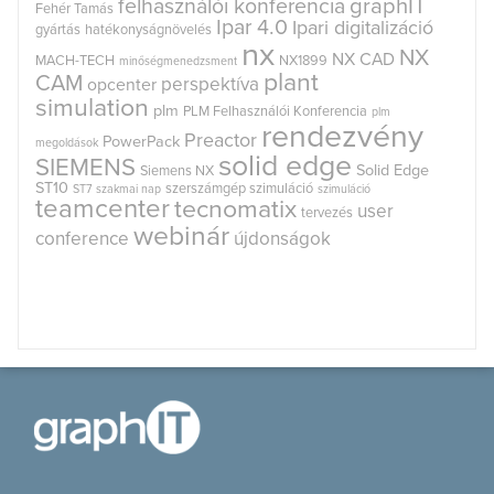
graphIT
felhasználói konferencia
Fehér Tamás
Ipar 4.0
Ipari digitalizáció
gyártás
hatékonyságnövelés
nx
NX
NX CAD
MACH-TECH
NX1899
minőségmenedzsment
plant
CAM
perspektíva
opcenter
simulation
plm
PLM Felhasználói Konferencia
plm
rendezvény
Preactor
PowerPack
megoldások
solid edge
SIEMENS
Solid Edge
Siemens NX
ST10
szerszámgép szimuláció
ST7
szakmai nap
szimuláció
teamcenter
tecnomatix
user
tervezés
webinár
conference
újdonságok