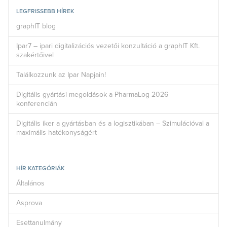
LEGFRISSEBB HÍREK
graphIT blog
Ipar7 – ipari digitalizációs vezetői konzultáció a graphIT Kft.
szakértőivel
Találkozzunk az Ipar Napjain!
Digitális gyártási megoldások a PharmaLog 2026
konferencián
Digitális iker a gyártásban és a logisztikában – Szimulációval a
maximális hatékonyságért
HÍR KATEGÓRIÁK
Általános
Asprova
Esettanulmány