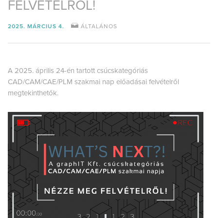
FELVÉTELRŐL!
2025. MÁRCIUS 4.
ÁLTALÁNOS
A 2025. április 24-én tartott csúcskategóriás
CAD/CAM/CAE/PLM szakmai nap előadásai felvételről
megtekinthetők.