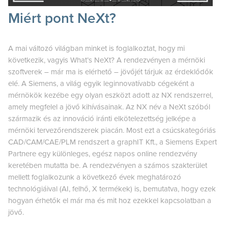
Miért pont NeXt?
A mai változó világban minket is foglalkoztat, hogy mi
következik, vagyis What’s NeXt? A rendezvényen a mérnöki
szoftverek – már ma is elérhető – jövőjét tárjuk az érdeklődők
elé. A Siemens, a világ egyik leginnovatívabb cégeként a
mérnökök kezébe egy olyan eszközt adott az NX rendszerrel,
amely megfelel a jövő kihívásainak. Az NX név a NeXt szóból
származik és az innováció iránti elkötelezettség jelképe a
mérnöki tervezőrendszerek piacán. Most ezt a csúcskategóriás
CAD/CAM/CAE/PLM rendszert a graphIT Kft., a Siemens Expert
Partnere egy különleges, egész napos online rendezvény
keretében mutatta be. A rendezvényen a számos szakterület
mellett foglalkozunk a következő évek meghatározó
technológiáival (AI, felhő, X termékek) is, bemutatva, hogy ezek
hogyan érhetők el már ma és mit hoz ezekkel kapcsolatban a
jövő.