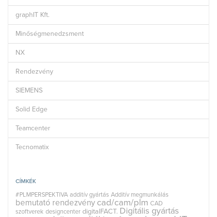
graphIT Kft.
Minőségmenedzsment
NX
Rendezvény
SIEMENS
Solid Edge
Teamcenter
Tecnomatix
CÍMKÉK
#PLMPERSPEKTIVA
additív gyártás
Additív megmunkálás
cad/cam/plm
bemutató rendezvény
CAD
Digitális gyártás
digitalFACT.
szoftverek
designcenter