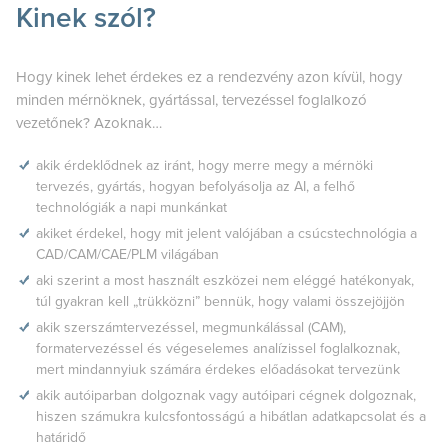
Kinek szól?
Hogy kinek lehet érdekes ez a rendezvény azon kívül, hogy
minden mérnöknek, gyártással, tervezéssel foglalkozó
vezetőnek? Azoknak…
akik érdeklődnek az iránt, hogy merre megy a mérnöki
tervezés, gyártás, hogyan befolyásolja az AI, a felhő
technológiák a napi munkánkat
akiket érdekel, hogy mit jelent valójában a csúcstechnológia a
CAD/CAM/CAE/PLM világában
aki szerint a most használt eszközei nem eléggé hatékonyak,
túl gyakran kell „trükközni” bennük, hogy valami összejöjjön
akik szerszámtervezéssel, megmunkálással (CAM),
formatervezéssel és végeselemes analízissel foglalkoznak,
mert mindannyiuk számára érdekes előadásokat tervezünk
akik autóiparban dolgoznak vagy autóipari cégnek dolgoznak,
hiszen számukra kulcsfontosságú a hibátlan adatkapcsolat és a
határidő