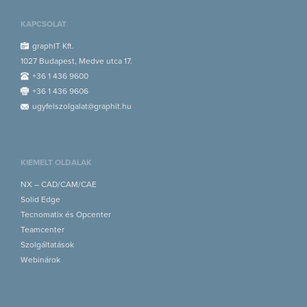
KAPCSOLAT
graphIT Kft.
1027 Budapest, Medve utca 17.
+36 1 436 9600
+36 1 436 9606
ugyfelszolgalat@graphit.hu
KIEMELT OLDALAK
NX – CAD/CAM/CAE
Solid Edge
Tecnomatix és Opcenter
Teamcenter
Szolgáltatások
Webinárok