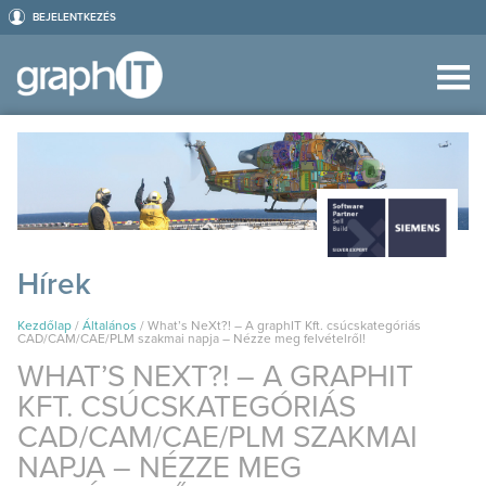
BEJELENTKEZÉS
Hírek
Kezdőlap
/
Általános
/
What’s NeXt?! – A graphIT Kft. csúcskategóriás
CAD/CAM/CAE/PLM szakmai napja – Nézze meg felvételről!
WHAT’S NEXT?! – A GRAPHIT
KFT. CSÚCSKATEGÓRIÁS
CAD/CAM/CAE/PLM SZAKMAI
NAPJA – NÉZZE MEG