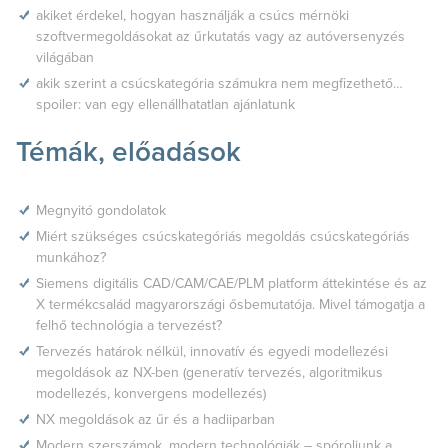
akiket érdekel, hogyan használják a csúcs mérnöki
szoftvermegoldásokat az űrkutatás vagy az autóversenyzés
világában
akik szerint a csúcskategória számukra nem megfizethető…
spoiler: van egy ellenállhatatlan ajánlatunk
Témák, előadások
Megnyitó gondolatok
Miért szükséges csúcskategóriás megoldás csúcskategóriás
munkához?
Siemens digitális CAD/CAM/CAE/PLM platform áttekintése és az
X termékcsalád magyarországi ősbemutatója. Mivel támogatja a
felhő technológia a tervezést?
Tervezés határok nélkül, innovatív és egyedi modellezési
megoldások az NX-ben (generatív tervezés, algoritmikus
modellezés, konvergens modellezés)
NX megoldások az űr és a hadiiparban
Modern szerszámok, modern technológiák – spóroljunk a