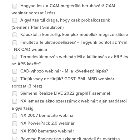
Hogyan lesz a CAM megtérülő beruházás? CAM
webinár sorozat 1.rész
A gyártás túl drága, hogy csak próbálkozzunk
(Siemens Plant Simulation)
Káosztól a kontrollig: komplex modellek megszelídítése
Felültet a felületmodellezés? – Tegyünk pontot az ’i’-re!
- NX CAD webinár
Termelésütemezés webinár: Mi a különbsés az ERP és
az APS között?
CAD(v)hozó webinár - Mi a következő lépés?
Tűrjük vagy ne tűrjük? GD&T, PMI, MBD webinár
sorozat (3 rész)
Siemens Realize LIVE 2022 graphIT szemmel
NX lemeazalakító szerszámok webinár: ajánlatadástól
a gyártásig
NX 2007 bemutató webinár
NX PowerPack 2.0 webinár
NX 1980 bemutató webinár
Reverse Engineering szkennelt modell és gyártása