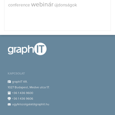
webinár
conference
újdonságok
KAPCSOLAT
graphIT Kft.
1027 Budapest, Medve utca 17.
+36 1 436 9600
+36 1 436 9606
ugyfelszolgalat@graphit.hu