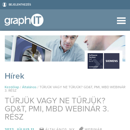
BEJELENTKEZÉS
Hírek
Kezdőlap
/
Általános
/
TŰRJÜK VAGY NE TŰRJÜK? GD&T, PMI, MBD WEBINÁR
3. RÉSZ
TŰRJÜK VAGY NE TŰRJÜK?
GD&T, PMI, MBD WEBINÁR 3.
RÉSZ
2022. JÚLIUS 11.
ÁLTALÁNOS
,
NX
WEBINÁR