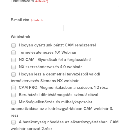
Telefonszám
(kötelező)
E-mail cím
(kötelező)
Webinárok
Hogyan gyártsunk pénzt CAM rendszerrel
Termelésütemezés 101 Webinár
NX CAM - Gyorsítsuk fel a forgácsolást!
NX szerszámtervezés 4.0 webinár
Hogyan lesz a geometriai tervezésből valódi
terméktervezés Siemens NX webinár
CAM PRO: Megmunkálásban a csúcson. 1-2 rész
Beruházási döntéstámogatás szimulációval
Minőség-ellenőrzés és műhelykapcsolat
automatizálása az alkatrészgyártásban CAM webinár 3.
rész
A hatékonyság növelése az alkatrészgyártásban. CAM
webinár sorozat 2.rész