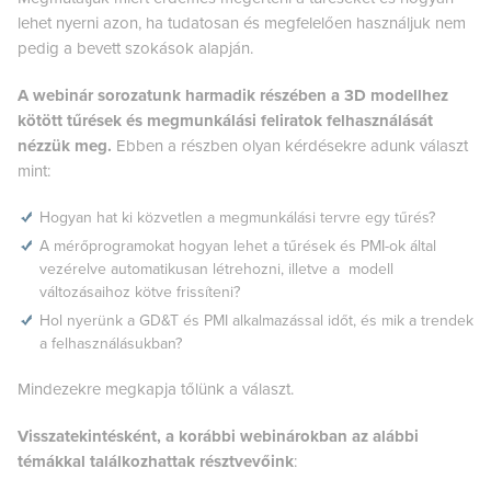
lehet nyerni azon, ha tudatosan és megfelelően használjuk nem
pedig a bevett szokások alapján.
A webinár sorozatunk harmadik részében a 3D modellhez
kötött tűrések és megmunkálási feliratok felhasználását
nézzük meg.
Ebben a részben olyan kérdésekre adunk választ
mint:
Hogyan hat ki közvetlen a megmunkálási tervre egy tűrés?
A mérőprogramokat hogyan lehet a tűrések és PMI-ok által
vezérelve automatikusan létrehozni, illetve a modell
változásaihoz kötve frissíteni?
Hol nyerünk a GD&T és PMI alkalmazással időt, és mik a trendek
a felhasználásukban?
Mindezekre megkapja tőlünk a választ.
Visszatekintésként, a korábbi webinárokban az alábbi
témákkal találkozhattak résztvevőink
: