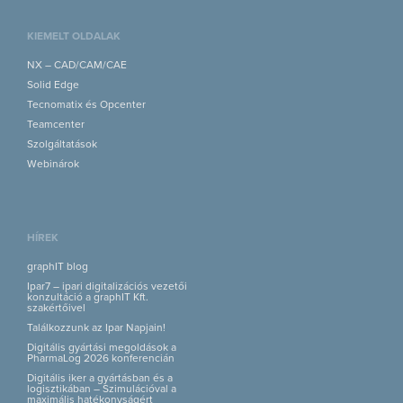
KIEMELT OLDALAK
NX – CAD/CAM/CAE
Solid Edge
Tecnomatix és Opcenter
Teamcenter
Szolgáltatások
Webinárok
HÍREK
graphIT blog
Ipar7 – ipari digitalizációs vezetői
konzultáció a graphIT Kft.
szakértőivel
Találkozzunk az Ipar Napjain!
Digitális gyártási megoldások a
PharmaLog 2026 konferencián
Digitális iker a gyártásban és a
logisztikában – Szimulációval a
maximális hatékonyságért