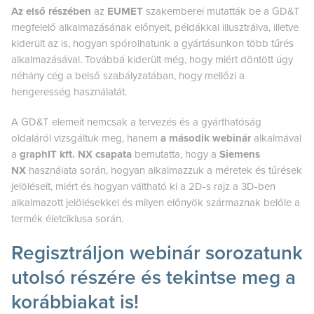
Az első részében
az
EUMET
szakemberei mutatták be a GD&T
megfelelő alkalmazásának előnyeit, példákkal illusztrálva, illetve
kiderült az is, hogyan spórolhatunk a gyártásunkon több tűrés
alkalmazásával. Továbbá kiderült még, hogy miért döntött úgy
néhány cég a belső szabályzatában, hogy mellőzi a
hengeresség használatát.
A GD&T elemeit nemcsak a tervezés és a gyárthatóság
oldaláról vizsgáltuk meg, hanem
a második webinár
alkalmával
a
graphIT kft. NX csapata
bemutatta, hogy a
Siemens
NX
használata során, hogyan alkalmazzuk a méretek és tűrések
jelöléseit, miért és hogyan váltható ki a 2D-s rajz a 3D-ben
alkalmazott jelölésekkel és milyen előnyök származnak belőle a
termék életciklusa során.
Regisztráljon webinár sorozatunk
utolsó részére és tekintse meg a
korábbiakat is!