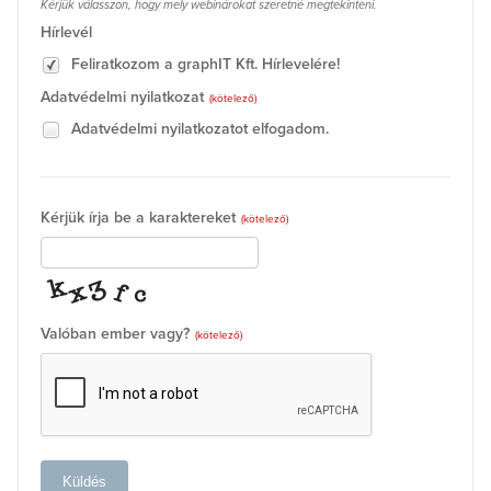
Kérjük válasszon, hogy mely webinárokat szeretné megtekinteni.
Hírlevél
Feliratkozom a graphIT Kft. Hírlevelére!
Adatvédelmi nyilatkozat
(kötelező)
Adatvédelmi nyilatkozatot elfogadom.
Kérjük írja be a karaktereket
(kötelező)
Valóban ember vagy?
(kötelező)
Küldés