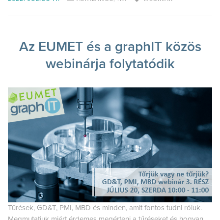
Az EUMET és a graphIT közös
webinárja folytatódik
Tűrések, GD&T, PMI, MBD és minden, amit fontos tudni róluk.
Megmutatjuk miért érdemes megérteni a tűréseket és hogyan