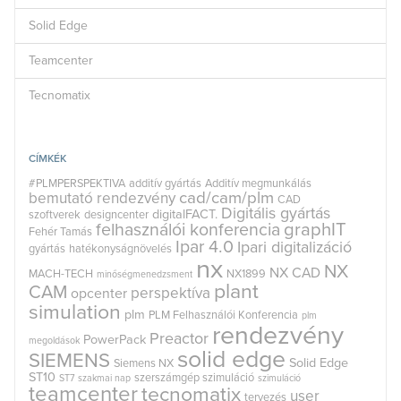
Solid Edge
Teamcenter
Tecnomatix
CÍMKÉK
#PLMPERSPEKTIVA
additív gyártás
Additív megmunkálás
cad/cam/plm
bemutató rendezvény
CAD
Digitális gyártás
digitalFACT.
szoftverek
designcenter
graphIT
felhasználói konferencia
Fehér Tamás
Ipar 4.0
Ipari digitalizáció
gyártás
hatékonyságnövelés
nx
NX
NX CAD
MACH-TECH
NX1899
minőségmenedzsment
plant
CAM
perspektíva
opcenter
simulation
plm
PLM Felhasználói Konferencia
plm
rendezvény
Preactor
PowerPack
megoldások
solid edge
SIEMENS
Solid Edge
Siemens NX
ST10
szerszámgép szimuláció
ST7
szakmai nap
szimuláció
teamcenter
tecnomatix
user
tervezés