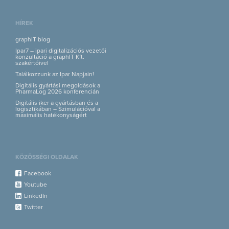
HÍREK
graphIT blog
Ipar7 – ipari digitalizációs vezetői
konzultáció a graphIT Kft.
szakértőivel
Találkozzunk az Ipar Napjain!
Digitális gyártási megoldások a
PharmaLog 2026 konferencián
Digitális iker a gyártásban és a
logisztikában – Szimulációval a
maximális hatékonyságért
KÖZÖSSÉGI OLDALAK
Facebook
Youtube
LinkedIn
Twitter