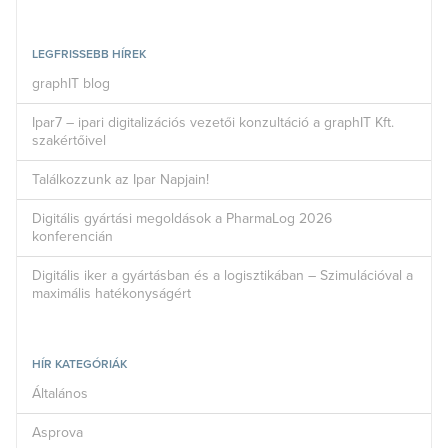
LEGFRISSEBB HÍREK
graphIT blog
Ipar7 – ipari digitalizációs vezetői konzultáció a graphIT Kft.
szakértőivel
Találkozzunk az Ipar Napjain!
Digitális gyártási megoldások a PharmaLog 2026
konferencián
Digitális iker a gyártásban és a logisztikában – Szimulációval a
maximális hatékonyságért
HÍR KATEGÓRIÁK
Általános
Asprova