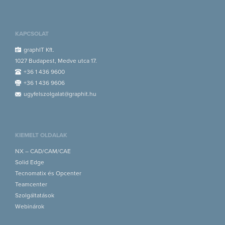
KAPCSOLAT
graphIT Kft.
1027 Budapest, Medve utca 17.
+36 1 436 9600
+36 1 436 9606
ugyfelszolgalat@graphit.hu
KIEMELT OLDALAK
NX – CAD/CAM/CAE
Solid Edge
Tecnomatix és Opcenter
Teamcenter
Szolgáltatások
Webinárok