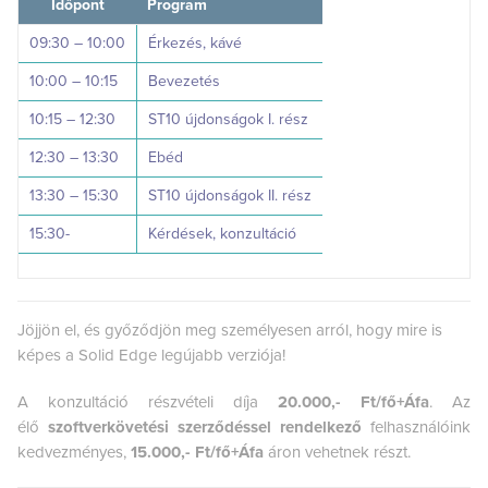
Időpont
Program
09:30 – 10:00
Érkezés, kávé
10:00 – 10:15
Bevezetés
10:15 – 12:30
ST10 újdonságok I. rész
12:30 – 13:30
Ebéd
13:30 – 15:30
ST10 újdonságok II. rész
15:30-
Kérdések, konzultáció
Jöjjön el, és győződjön meg személyesen arról, hogy mire is
képes a Solid Edge legújabb verziója!
A konzultáció részvételi díja
20.000,- Ft/fő+Áfa
. Az
élő
szoftverkövetési szerződéssel rendelkező
felhasználóink
kedvezményes,
15.000,- Ft/fő+Áfa
áron vehetnek részt.