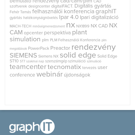
cad/cam/plm
bemutató rendezvény
CAD
Digitális gyártás
digitalFACT.
szoftverek
designcenter
graphIT
felhasználói konferencia
Fehér Tamás
Ipar 4.0
Ipari digitalizáció
gyártás
hatékonyságnövelés
nx
NX
NX CAD
MACH-TECH
NX1899
minőségmenedzsment
plant
CAM
perspektíva
opcenter
simulation
plm
PLM Felhasználói Konferencia
plm
rendezvény
Preactor
PowerPack
megoldások
solid edge
SIEMENS
Solid Edge
Siemens NX
ST10
szerszámgép szimuláció
ST7
szakmai nap
szimuláció
teamcenter
tecnomatix
user
tervezés
webinár
conference
újdonságok