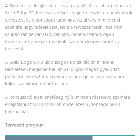
A Siemens által fejlesztett – és a graphIT Kft. által forgalmazott –
Solid Edge 3D tervező szoftver legújabb verziója rendkívül sok
fejlesztést és újdonságot tartalmaz. Az új verzió mindenki
számára nagy előrelépést jelent a tervezés terén, hisz nem
csupán ráncfelvarrásról van szó, hanem számos olyan
fejlesztésről, amelyek mindenki számára leegyszerűsítik a
tervezést.
A Solid Edge ST10 újdonságok konzultáción mindenki
részletesen megismerheti az ST10 újdonságait gyakorlati
példákon keresztül, melyekhez minden jelentkező számára
külön számítógépet biztosítunk.
A konzultáció alatt lehetőség nyílik minden résztvevő számára
elsajátítani az ST10 szinkronmodellezési újdonságainak a
használatát.
Tervezett program