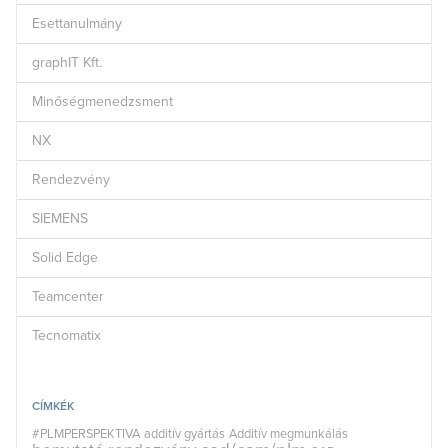
Esettanulmány
graphIT Kft.
Minőségmenedzsment
NX
Rendezvény
SIEMENS
Solid Edge
Teamcenter
Tecnomatix
CÍMKÉK
#PLMPERSPEKTIVA
additív gyártás
Additív megmunkálás