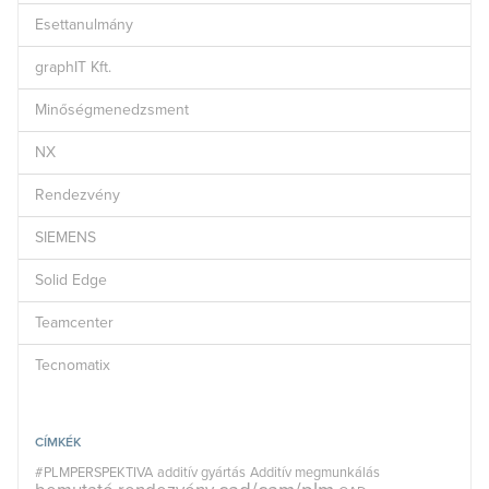
Esettanulmány
graphIT Kft.
Minőségmenedzsment
NX
Rendezvény
SIEMENS
Solid Edge
Teamcenter
Tecnomatix
CÍMKÉK
#PLMPERSPEKTIVA
additív gyártás
Additív megmunkálás