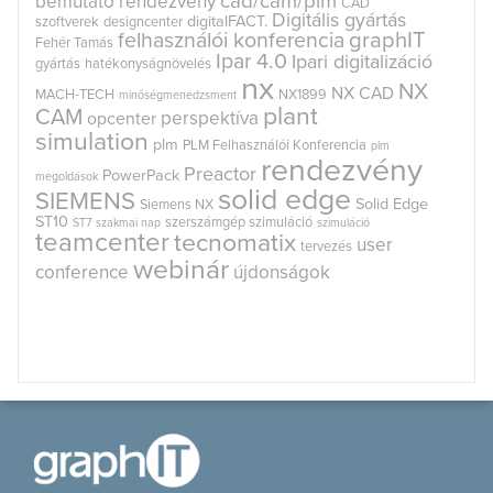
cad/cam/plm
bemutató rendezvény
CAD
Digitális gyártás
digitalFACT.
szoftverek
designcenter
graphIT
felhasználói konferencia
Fehér Tamás
Ipar 4.0
Ipari digitalizáció
gyártás
hatékonyságnövelés
nx
NX
NX CAD
MACH-TECH
NX1899
minőségmenedzsment
plant
CAM
perspektíva
opcenter
simulation
plm
PLM Felhasználói Konferencia
plm
rendezvény
Preactor
PowerPack
megoldások
solid edge
SIEMENS
Solid Edge
Siemens NX
ST10
szerszámgép szimuláció
ST7
szakmai nap
szimuláció
teamcenter
tecnomatix
user
tervezés
webinár
conference
újdonságok