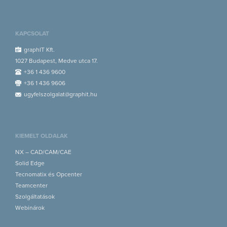
KAPCSOLAT
graphIT Kft.
1027 Budapest, Medve utca 17.
+36 1 436 9600
+36 1 436 9606
ugyfelszolgalat@graphit.hu
KIEMELT OLDALAK
NX – CAD/CAM/CAE
Solid Edge
Tecnomatix és Opcenter
Teamcenter
Szolgáltatások
Webinárok