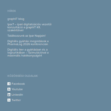
HÍREK
graphIT blog
Ipar7 – ipari digitalizációs vezetői
konzultáció a graphIT Kft.
szakértőivel
Találkozzunk az Ipar Napjain!
Digitális gyártási megoldások a
PharmaLog 2026 konferencián
Digitális iker a gyártásban és a
logisztikában – Szimulációval a
maximális hatékonyságért
KÖZÖSSÉGI OLDALAK
Facebook
Youtube
LinkedIn
Twitter