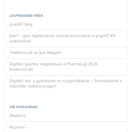
LEGFRISSEBB HÍREK
graphIT blog
Ipar7 – ipari digitalizációs vezetői konzultáció a graphIT Kft.
szakértőivel
Találkozzunk az Ipar Napjain!
Digitális gyártási megoldások a PharmaLog 2026
konferencián
Digitális iker a gyártásban és a logisztikában – Szimulációval a
maximális hatékonyságért
HÍR KATEGÓRIÁK
Általános
Asprova