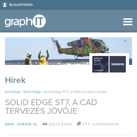
BEJELENTKEZÉS
Hírek
Kezdőlap
/
Solid Edge
/
Solid Edge ST7, a CAD tervezés jövője
SOLID EDGE ST7, A CAD
TERVEZÉS JÖVŐJE
2014. JÚNIUS 12.
SOLID EDGE
ST7
,
ÚJDONSÁGOK