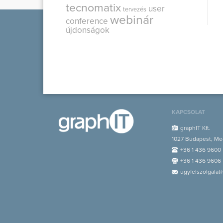
tecnomatix
user
tervezés
webinár
conference
újdonságok
KAPCSOLAT
graphIT Kft.
1027 Budapest, Med
+36 1 436 9600
+36 1 436 9606
ugyfelszolgalat