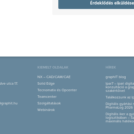
Érdeklődés elküldése
KIEMELT OLDALAK
HÍREK
NX – CAD/CAM/CAE
graphIT blog
ve utca 17.
Solid Edge
Ipar7 – ipari digit
konzultáció a grap
Tecnomatix és Opcenter
szakértőivel
Teamcenter
Találkozzunk az I
@graphit.hu
Szolgáltatások
Digitális gyártás
PharmaLog 2026 
Webinárok
Digitális iker a g
logisztikában – S
maximális hatéko