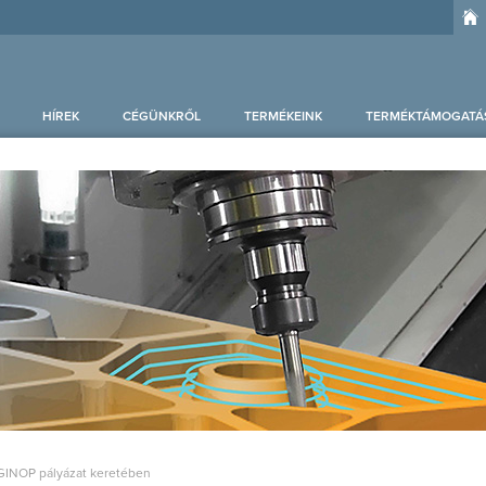
HÍREK
CÉGÜNKRŐL
TERMÉKEINK
TERMÉKTÁMOGATÁ
GINOP pályázat keretében