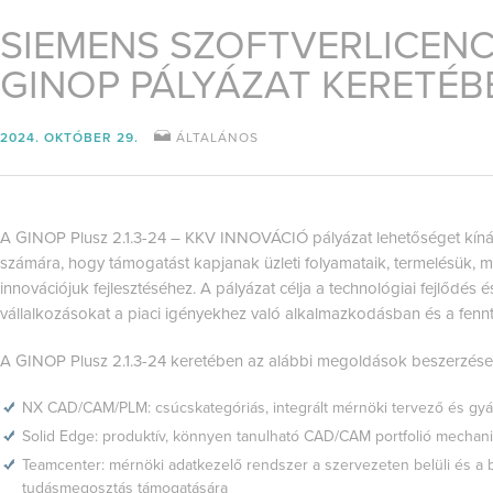
SIEMENS SZOFTVERLICENC
GINOP PÁLYÁZAT KERETÉB
2024. OKTÓBER 29.
ÁLTALÁNOS
A GINOP Plusz 2.1.3-24 – KKV INNOVÁCIÓ pályázat lehetőséget kínál
számára, hogy támogatást kapjanak üzleti folyamataik, termelésük, mar
innovációjuk fejlesztéséhez. A pályázat célja a technológiai fejlődés 
vállalkozásokat a piaci igényekhez való alkalmazkodásban és a fenn
A GINOP Plusz 2.1.3-24 keretében az alábbi megoldások beszerzése
NX CAD/CAM/PLM: csúcskategóriás, integrált mérnöki tervező és gyá
Solid Edge: produktív, könnyen tanulható CAD/CAM portfolió mechani
Teamcenter: mérnöki adatkezelő rendszer a szervezeten belüli és a b
tudásmegosztás támogatására