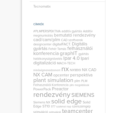
Tecnomatix
CÍMKÉK
#PLMPERSPEKTIVA
additív gyártás
Additív
bemutató rendezvény
megmunkálás
cad/cam/plm
CAD szoftverek
Digitális
digitalFACT.
designcenter
felhasználói
gyártás
Fehér Tamás
graphIT
konferencia
gyártás
Ipar 4.0
Ipari
hatékonyságnövelés
digitalizáció
MACH-TECH
nx
NX CAD
NX1899
minőségmenedzsment
NX CAM
perspektíva
opcenter
plant simulation
plm
PLM
Felhasználói Konferencia
plm megoldások
Preactor
PowerPack
rendezvény
SIEMENS
solid edge
Solid
Siemens NX
Edge ST10
szerszámgép
ST7
szakmai nap
teamcenter
szimuláció
szimuláció