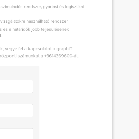
tszimulációs rendszer, gyártási és logisztikai
 vizsgálatokra használható rendszer
 és a határidők jobb teljesülésének
.
, vegye fel a kapcsolatot a graphIT
vja központi számunkat a +3614369600-át.