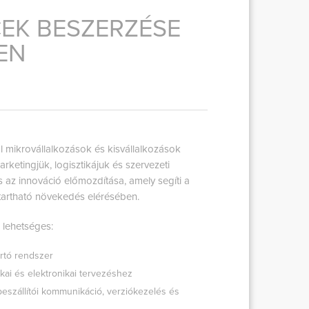
EK BESZERZÉSE
EN
 mikrovállalkozások és kisvállalkozások
ketingjük, logisztikájuk és szervezeti
és az innováció előmozdítása, amely segíti a
tartható növekedés elérésében.
 lehetséges:
rtó rendszer
kai és elektronikai tervezéshez
eszállítói kommunikáció, verziókezelés és