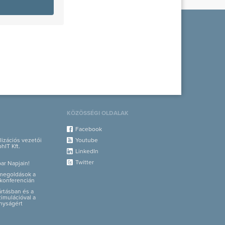
KÖZÖSSÉGI OLDALAK
Facebook
alizációs vezetői
Youtube
hIT Kft.
LinkedIn
Twitter
par Napjain!
i megoldások a
konferencián
yártásban és a
zimulációval a
nyságért