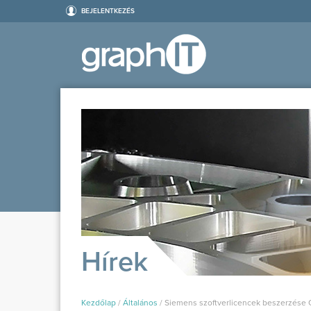
BEJELENTKEZÉS
Hírek
Kezdőlap
/
Általános
/
Siemens szoftverlicencek beszerzése 