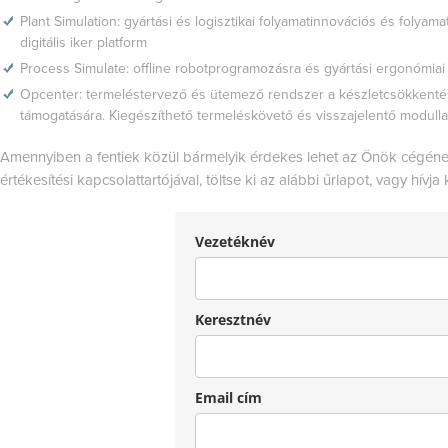
Plant Simulation: gyártási és logisztikai folyamatinnovációs és folyama
digitális iker platform
Process Simulate: offline robotprogramozásra és gyártási ergonómiai
Opcenter: termeléstervező és ütemező rendszer a készletcsökkentés
támogatására. Kiegészíthető termeléskövető és visszajelentő modullal
Amennyiben a fentiek közül bármelyik érdekes lehet az Önök cégének
értékesítési kapcsolattartójával, töltse ki az alábbi űrlapot, vagy hí
Vezetéknév
Keresztnév
Email cím