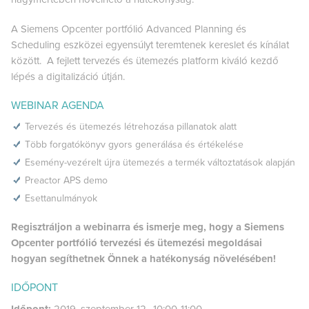
A Siemens Opcenter portfólió Advanced Planning és
Scheduling eszközei egyensúlyt teremtenek kereslet és kínálat
között. A fejlett tervezés és ütemezés platform kiváló kezdő
lépés a digitalizáció útján.
WEBINAR AGENDA
Tervezés és ütemezés létrehozása pillanatok alatt
Több forgatókönyv gyors generálása és értékelése
Esemény-vezérelt újra ütemezés a termék változtatások alapján
Preactor APS demo
Esettanulmányok
Regisztráljon a webinarra és ismerje meg, hogy a Siemens
Opcenter portfólió tervezési és ütemezési megoldásai
hogyan segíthetnek Önnek a hatékonyság növelésében!
IDŐPONT
Időpont:
2019. szeptember 12., 10:00-11:00