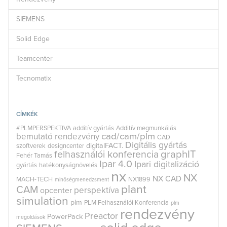
SIEMENS
Solid Edge
Teamcenter
Tecnomatix
CÍMKÉK
#PLMPERSPEKTIVA
additív gyártás
Additív megmunkálás
cad/cam/plm
bemutató rendezvény
CAD
Digitális gyártás
digitalFACT.
szoftverek
designcenter
graphIT
felhasználói konferencia
Fehér Tamás
Ipar 4.0
Ipari digitalizáció
gyártás
hatékonyságnövelés
nx
NX
NX CAD
MACH-TECH
NX1899
minőségmenedzsment
plant
CAM
perspektíva
opcenter
simulation
plm
PLM Felhasználói Konferencia
plm
rendezvény
Preactor
PowerPack
megoldások