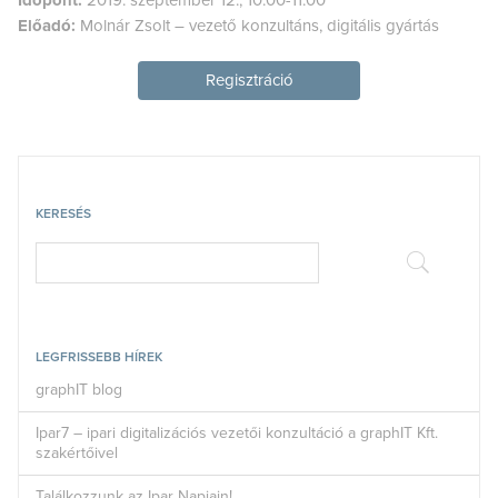
Előadó:
Molnár Zsolt – vezető konzultáns, digitális gyártás
Regisztráció
KERESÉS
LEGFRISSEBB HÍREK
graphIT blog
Ipar7 – ipari digitalizációs vezetői konzultáció a graphIT Kft.
szakértőivel
Találkozzunk az Ipar Napjain!