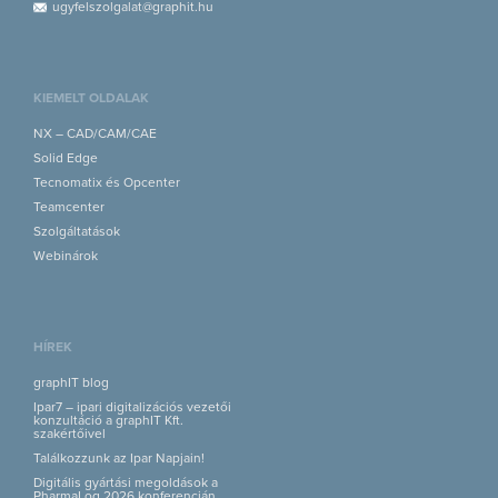
ugyfelszolgalat@graphit.hu
KIEMELT OLDALAK
NX – CAD/CAM/CAE
Solid Edge
Tecnomatix és Opcenter
Teamcenter
Szolgáltatások
Webinárok
HÍREK
graphIT blog
Ipar7 – ipari digitalizációs vezetői
konzultáció a graphIT Kft.
szakértőivel
Találkozzunk az Ipar Napjain!
Digitális gyártási megoldások a
PharmaLog 2026 konferencián