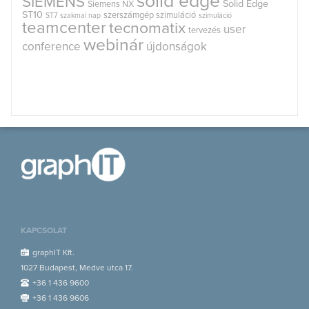
solid edge
SIEMENS
Solid Edge
Siemens NX
ST10
szerszámgép szimuláció
ST7
szakmai nap
szimuláció
teamcenter
tecnomatix
user
tervezés
webinár
conference
újdonságok
KAPCSOLAT
graphIT Kft.
1027 Budapest, Medve utca 17.
+36 1 436 9600
+36 1 436 9606