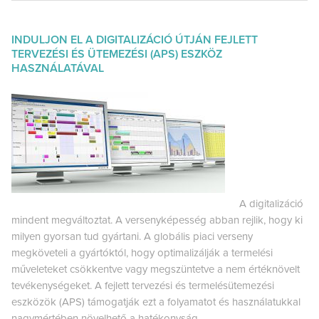
INDULJON EL A DIGITALIZÁCIÓ ÚTJÁN FEJLETT
TERVEZÉSI ÉS ÜTEMEZÉSI (APS) ESZKÖZ
HASZNÁLATÁVAL
A digitalizáció
mindent megváltoztat. A versenyképesség abban rejlik, hogy ki
milyen gyorsan tud gyártani. A globális piaci verseny
megköveteli a gyártóktól, hogy optimalizálják a termelési
műveleteket csökkentve vagy megszüntetve a nem értéknövelt
tevékenységeket. A fejlett tervezési és termelésütemezési
eszközök (APS) támogatják ezt a folyamatot és használatukkal
nagymértében növelhető a hatékonyság.