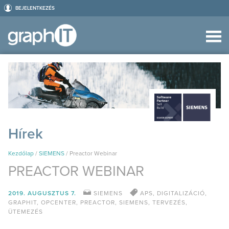
BEJELENTKEZÉS
Hírek
Kezdőlap
/
SIEMENS
/
Preactor Webinar
PREACTOR WEBINAR
2019. AUGUSZTUS 7.
SIEMENS
APS
,
DIGITALIZÁCIÓ
,
GRAPHIT
,
OPCENTER
,
PREACTOR
,
SIEMENS
,
TERVEZÉS
,
ÜTEMEZÉS