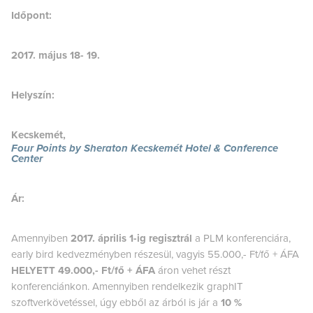
Időpont:
2017. május 18- 19.
Helyszín:
Kecskemét,
Four Points by Sheraton Kecskemét Hotel & Conference
Center
Ár:
Amennyiben
2017. április 1-ig regisztrál
a PLM konferenciára,
early bird kedvezményben részesül, vagyis 55.000,- Ft/fő + ÁFA
HELYETT 49.000,- Ft/fő + ÁFA
áron vehet részt
konferenciánkon. Amennyiben rendelkezik graphIT
szoftverkövetéssel, úgy ebből az árból is jár a
10 %