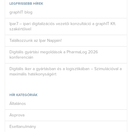
LEGFRISSEBB HÍREK
graphIT blog
Ipar7 – ipari digitalizációs vezetői konzultáció a graphIT Kft.
szakértőivel
Találkozzunk az Ipar Napjain!
Digitális gyártási megoldások a PharmaLog 2026
konferencián
Digitális iker a gyártásban és a logisztikában – Szimulációval a
maximális hatékonyságért
HÍR KATEGÓRIÁK
Általános
Asprova
Esettanulmány