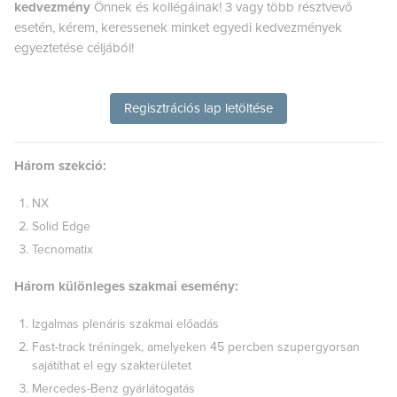
kedvezmény
Önnek és kollégáinak! 3 vagy több résztvevő
esetén, kérem, keressenek minket egyedi kedvezmények
egyeztetése céljából!
Regisztrációs lap letöltése
Három szekció:
NX
Solid Edge
Tecnomatix
Három különleges szakmai esemény:
Izgalmas plenáris szakmai előadás
Fast-track tréningek, amelyeken 45 percben szupergyorsan
sajátíthat el egy szakterületet
Mercedes-Benz gyárlátogatás