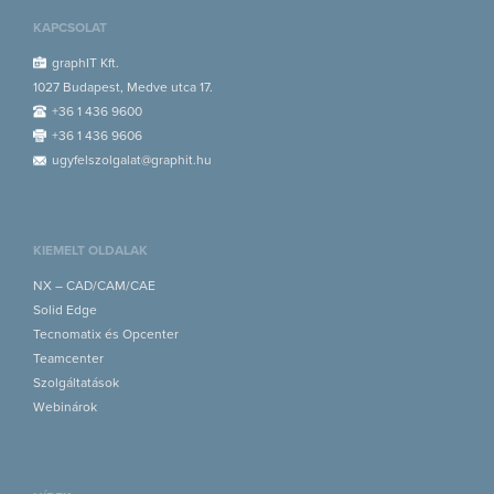
KAPCSOLAT
graphIT Kft.
1027 Budapest, Medve utca 17.
+36 1 436 9600
+36 1 436 9606
ugyfelszolgalat@graphit.hu
KIEMELT OLDALAK
NX – CAD/CAM/CAE
Solid Edge
Tecnomatix és Opcenter
Teamcenter
Szolgáltatások
Webinárok