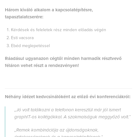
Három kiváló alkalom a kapcsolatépítésre,
tapasztalatcserére:
Kérdések és feleletek rész minden előadás végén
Esti vacsora
Ebéd meglepetéssel
Ráadásul ugyanazon cégtől minden harmadik résztvevő
féláron vehet részt a rendezvényen!
Néhány idézet kedvcsinálóként az előző évi konferenciákról:
„Jó volt találkozni a telefonon keresztül már jól ismert
graphIT-os kollégákkal. A szakmaiságuk meggyőző volt.”
„Remek kombinációja az újdonságoknak,