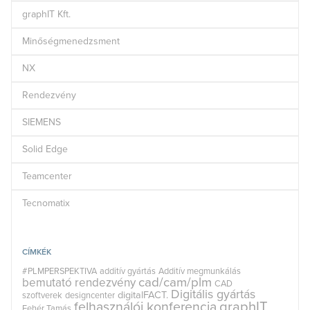
graphIT Kft.
Minőségmenedzsment
NX
Rendezvény
SIEMENS
Solid Edge
Teamcenter
Tecnomatix
CÍMKÉK
#PLMPERSPEKTIVA
additív gyártás
Additív megmunkálás
cad/cam/plm
bemutató rendezvény
CAD
Digitális gyártás
digitalFACT.
szoftverek
designcenter
graphIT
felhasználói konferencia
Fehér Tamás