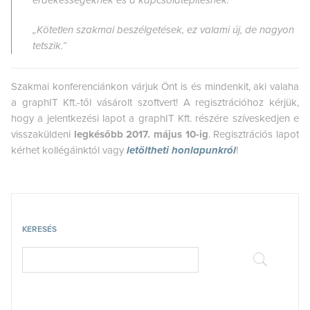
érdekességeknek és a kapcsolatépítésnek.”
„Kötetlen szakmai beszélgetések, ez valami új, de nagyon
tetszik.”
Szakmai konferenciánkon várjuk Önt is és mindenkit, aki valaha
a graphIT Kft.-től vásárolt szoftvert! A regisztrációhoz kérjük,
hogy a jelentkezési lapot a graphIT Kft. részére szíveskedjen e
visszaküldeni
legkésőbb 2017. május 10-ig
. Regisztrációs lapot
kérhet kollégáinktól vagy
letöltheti honlapunkról
!
KERESÉS