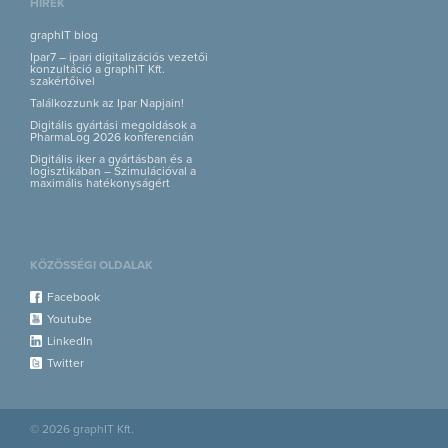
HÍREK
graphIT blog
Ipar7 – ipari digitalizációs vezetői
konzultáció a graphIT Kft.
szakértőivel
Találkozzunk az Ipar Napjain!
Digitális gyártási megoldások a
PharmaLog 2026 konferencián
Digitális iker a gyártásban és a
logisztikában – Szimulációval a
maximális hatékonyságért
KÖZÖSSÉGI OLDALAK
Facebook
Youtube
LinkedIn
Twitter
© 2026 graphIT Kft.