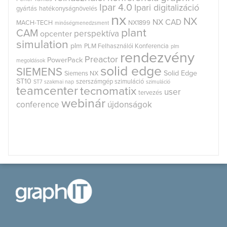
Ipar 4.0
Ipari digitalizáció
gyártás
hatékonyságnövelés
nx
NX
NX CAD
MACH-TECH
NX1899
minőségmenedzsment
plant
CAM
perspektíva
opcenter
simulation
plm
PLM Felhasználói Konferencia
plm
rendezvény
Preactor
PowerPack
megoldások
solid edge
SIEMENS
Solid Edge
Siemens NX
ST10
szerszámgép szimuláció
ST7
szakmai nap
szimuláció
teamcenter
tecnomatix
user
tervezés
webinár
conference
újdonságok