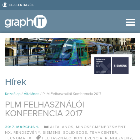
BEJELENTKEZÉS
Hírek
Kezdőlap
/
Általános
/
PLM Felhasználói Konferencia 2017
PLM FELHASZNÁLÓI
KONFERENCIA 2017
2017. MÁRCIUS 1.
ÁLTALÁNOS
,
MINŐSÉGMENEDZSMENT
,
NX
,
RENDEZVÉNY
,
SIEMENS
,
SOLID EDGE
,
TEAMCENTER
,
TECNOMATIX
FELHASZNÁLÓI KONFERENCIA
,
RENDEZVÉNY
,