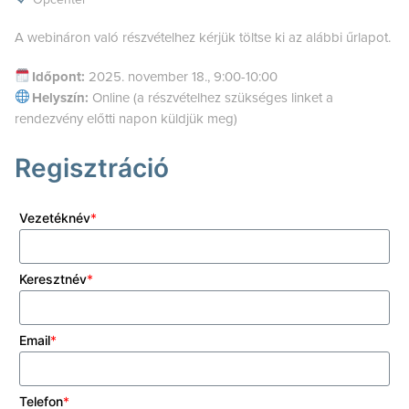
A webináron való részvételhez kérjük töltse ki az alábbi űrlapot.
Időpont:
2025. november 18., 9:00-10:00
Helyszín:
Online (a részvételhez szükséges linket a
rendezvény előtti napon küldjük meg)
Regisztráció
Köszönjük
Vezetéknév
*
a
regisztrációt
az
alábbi
webinárra,
Keresztnév
*
a
kapcsolódáshoz
szükséges
információkat
Email
*
a
rendezvény
előtti
napon
küldjük.
Telefon
*