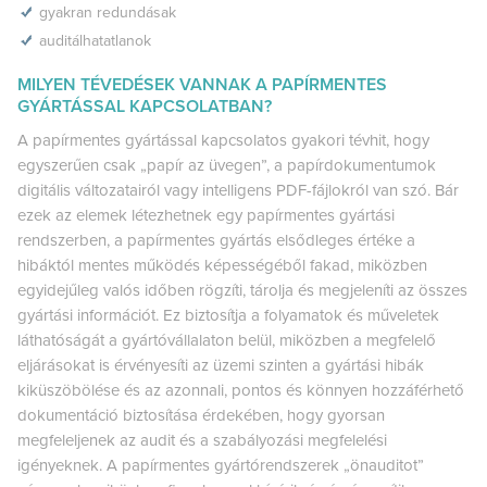
gyakran redundásak
auditálhatatlanok
MILYEN TÉVEDÉSEK VANNAK A PAPÍRMENTES
GYÁRTÁSSAL KAPCSOLATBAN?
A papírmentes gyártással kapcsolatos gyakori tévhit, hogy
egyszerűen csak „papír az üvegen”, a papírdokumentumok
digitális változatairól vagy intelligens PDF-fájlokról van szó. Bár
ezek az elemek létezhetnek egy papírmentes gyártási
rendszerben, a papírmentes gyártás elsődleges értéke a
hibáktól mentes működés képességéből fakad, miközben
egyidejűleg valós időben rögzíti, tárolja és megjeleníti az összes
gyártási információt. Ez biztosítja a folyamatok és műveletek
láthatóságát a gyártóvállalaton belül, miközben a megfelelő
eljárásokat is érvényesíti az üzemi szinten a gyártási hibák
kiküszöbölése és az azonnali, pontos és könnyen hozzáférhető
dokumentáció biztosítása érdekében, hogy gyorsan
megfeleljenek az audit és a szabályozási megfelelési
igényeknek. A papírmentes gyártórendszerek „önauditot”