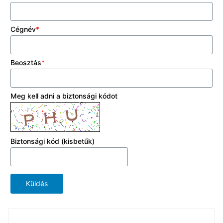
Webinár:
Papírmentes
Cégnév
*
gyártás
Időpont:
2025.
november
Beosztás
*
18.,
9:00-
10:00
Meg kell adni a biztonsági kódot
Biztonsági kód (kisbetűk)
Küldés