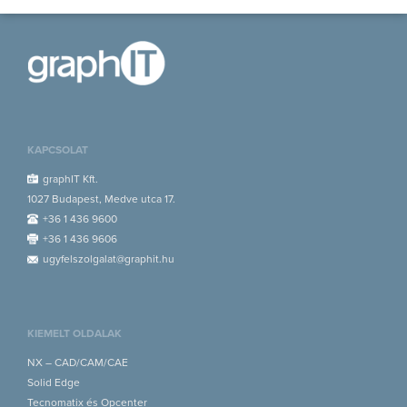
KAPCSOLAT
graphIT Kft.
1027 Budapest, Medve utca 17.
+36 1 436 9600
+36 1 436 9606
ugyfelszolgalat@graphit.hu
KIEMELT OLDALAK
NX – CAD/CAM/CAE
Solid Edge
Tecnomatix és Opcenter