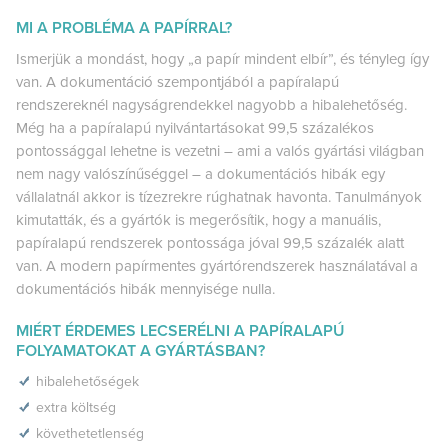
MI A PROBLÉMA A PAPÍRRAL?
Ismerjük a mondást, hogy „a papír mindent elbír”, és tényleg így
van. A dokumentáció szempontjából a papíralapú
rendszereknél nagyságrendekkel nagyobb a hibalehetőség.
Még ha a papíralapú nyilvántartásokat 99,5 százalékos
pontossággal lehetne is vezetni – ami a valós gyártási világban
nem nagy valószínűséggel – a dokumentációs hibák egy
vállalatnál akkor is tízezrekre rúghatnak havonta. Tanulmányok
kimutatták, és a gyártók is megerősítik, hogy a manuális,
papíralapú rendszerek pontossága jóval 99,5 százalék alatt
van. A modern papírmentes gyártórendszerek használatával a
dokumentációs hibák mennyisége nulla.
MIÉRT ÉRDEMES LECSERÉLNI A PAPÍRALAPÚ
FOLYAMATOKAT A GYÁRTÁSBAN?
hibalehetőségek
extra költség
követhetetlenség