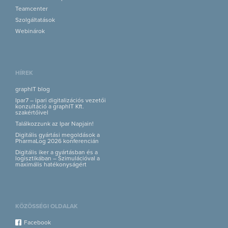
Teamcenter
Szolgáltatások
Webinárok
HÍREK
graphIT blog
Ipar7 – ipari digitalizációs vezetői
konzultáció a graphIT Kft.
szakértőivel
Találkozzunk az Ipar Napjain!
Digitális gyártási megoldások a
PharmaLog 2026 konferencián
Digitális iker a gyártásban és a
logisztikában – Szimulációval a
maximális hatékonyságért
KÖZÖSSÉGI OLDALAK
Facebook