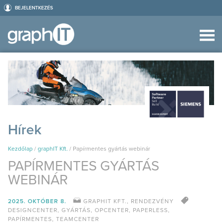
BEJELENTKEZÉS
Hírek
Kezdőlap
/
graphIT Kft.
/
Papírmentes gyártás webinár
PAPÍRMENTES GYÁRTÁS
WEBINÁR
2025. OKTÓBER 8.
GRAPHIT KFT.
,
RENDEZVÉNY
DESIGNCENTER
,
GYÁRTÁS
,
OPCENTER
,
PAPERLESS
,
PAPÍRMENTES
,
TEAMCENTER