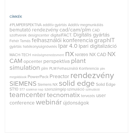
CÍMKÉK
#PLMPERSPEKTIVA
additív gyártás
Additív megmunkálás
cad/cam/plm
bemutató rendezvény
CAD
Digitális gyártás
digitalFACT.
szoftverek
designcenter
graphIT
felhasználói konferencia
Fehér Tamás
Ipar 4.0
Ipari digitalizáció
gyártás
hatékonyságnövelés
nx
NX
NX CAD
MACH-TECH
NX1899
minőségmenedzsment
plant
CAM
perspektíva
opcenter
simulation
plm
PLM Felhasználói Konferencia
plm
rendezvény
Preactor
PowerPack
megoldások
solid edge
SIEMENS
Solid Edge
Siemens NX
ST10
szerszámgép szimuláció
ST7
szakmai nap
szimuláció
teamcenter
tecnomatix
user
tervezés
webinár
conference
újdonságok