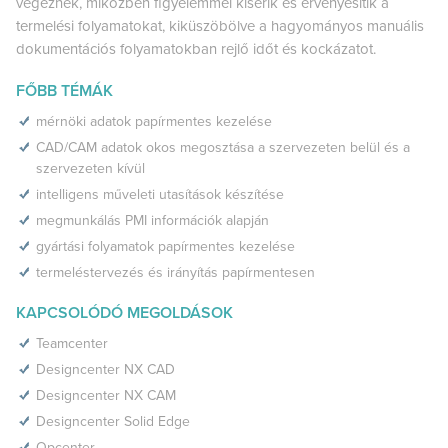
végeznek, miközben figyelemmel kísérik és érvényesítik a
termelési folyamatokat, kiküszöbölve a hagyományos manuális
dokumentációs folyamatokban rejlő időt és kockázatot.
FŐBB TÉMÁK
mérnöki adatok papírmentes kezelése
CAD/CAM adatok okos megosztása a szervezeten belül és a
szervezeten kívül
intelligens műveleti utasítások készítése
megmunkálás PMI információk alapján
gyártási folyamatok papírmentes kezelése
termeléstervezés és irányítás papírmentesen
KAPCSOLÓDÓ MEGOLDÁSOK
Teamcenter
Designcenter NX CAD
Designcenter NX CAM
Designcenter Solid Edge
Opcenter