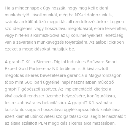
Ha a mindennapok úgy hozzák, hogy meg kell oldani
munkahelytől távoli munkát, még ha NX-el dolgozunk is,
számtalan különböző megoldás áll rendelkezésünkre. Legyen
szó ideiglenes, vagy hosszútávú megoldásról, előre tervezetten,
vagy hirtelen alkalmazkodva az új körülményekhez, lehetőség
van a zavartalan munkavégzés folytatására. Az alábbi cikkben
ezeket a megoldásokat mutatjuk be.
A graphIT Kft. a Siemens Digital Industries Software Smart
Expert Gold Partnere az NX területén is. A kiválasztott
megoldás sikeres bevezetésére garancia a Magyarországon
több mint 500 ipari ügyfélnél napi használatban működő
graphIT gépészeti szoftver. Az implementáció kiterjed a
kiválasztott rendszer üzembe helyezésére, konfigurálásra,
testreszabására és betanítására. A graphIT Kft. számára
kulcsfontosságú a hosszútávú ügyfélkapcsolatok kialakítása,
ezért kiemelt utánkövetési szolgáltatásokkal segíti felhasználóit
az általa szállított PLM megoldás sikeres alkalmazásában.