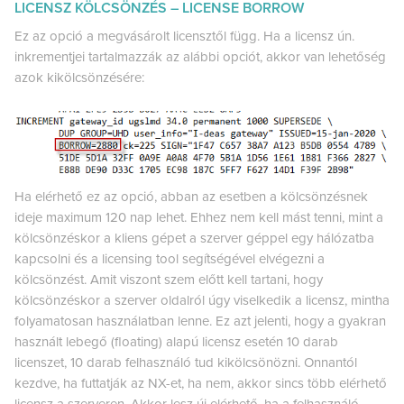
LICENSZ KÖLCSÖNZÉS – LICENSE BORROW
Ez az opció a megvásárolt licensztől függ. Ha a licensz ún.
inkrementjei tartalmazzák az alábbi opciót, akkor van lehetőség
azok kikölcsönzésére:
Ha elérhető ez az opció, abban az esetben a kölcsönzésnek
ideje maximum 120 nap lehet. Ehhez nem kell mást tenni, mint a
kölcsönzéskor a kliens gépet a szerver géppel egy hálózatba
kapcsolni és a licensing tool segítségével elvégezni a
kölcsönzést. Amit viszont szem előtt kell tartani, hogy
kölcsönzéskor a szerver oldalról úgy viselkedik a licensz, mintha
folyamatosan használatban lenne. Ez azt jelenti, hogy a gyakran
használt lebegő (floating) alapú licensz esetén 10 darab
licenszet, 10 darab felhasználó tud kikölcsönözni. Onnantól
kezdve, ha futtatják az NX-et, ha nem, akkor sincs több elérhető
licensz a szerveren. Akkor lesz új elérhető, ha a felhasználó