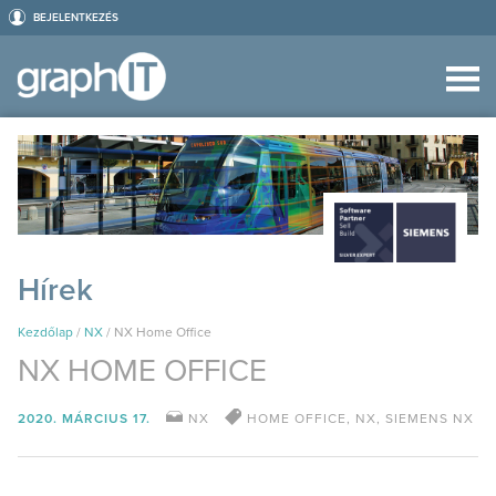
BEJELENTKEZÉS
Hírek
Kezdőlap
/
NX
/
NX Home Office
NX HOME OFFICE
2020. MÁRCIUS 17.
NX
HOME OFFICE
,
NX
,
SIEMENS NX