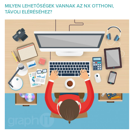
MILYEN LEHETŐSÉGEK VANNAK AZ NX OTTHONI,
TÁVOLI ELÉRÉSÉHEZ?