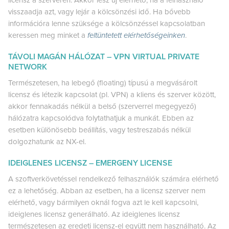
visszaadja azt, vagy lejár a kölcsönzési idő. Ha bővebb
információra lenne szüksége a kölcsönzéssel kapcsolatban
keressen meg minket a
feltüntetett elérhetőségeinken
.
TÁVOLI MAGÁN HÁLÓZAT – VPN VIRTUAL PRIVATE
NETWORK
Természetesen, ha lebegő (floating) típusú a megvásárolt
licensz és létezik kapcsolat (pl. VPN) a kliens és szerver között,
akkor fennakadás nélkül a belső (szerverrel megegyező)
hálózatra kapcsolódva folytathatjuk a munkát. Ebben az
esetben különösebb beállítás, vagy testreszabás nélkül
dolgozhatunk az NX-el.
IDEIGLENES LICENSZ – EMERGENY LICENSE
A szoftverkövetéssel rendelkező felhasználók számára elérhető
ez a lehetőség. Abban az esetben, ha a licensz szerver nem
elérhető, vagy bármilyen oknál fogva azt le kell kapcsolni,
ideiglenes licensz generálható. Az ideiglenes licensz
természetesen az eredeti licensz-el együtt nem használható. Az