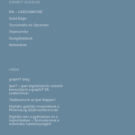
KIEMELT OLDALAK
NX – CAD/CAM/CAE
Solid Edge
Tecnomatix és Opcenter
Teamcenter
Szolgáltatások
Webinárok
HÍREK
graphIT blog
Ipar7 – ipari digitalizációs vezetői
konzultáció a graphIT Kft.
szakértőivel
Találkozzunk az Ipar Napjain!
Digitális gyártási megoldások a
PharmaLog 2026 konferencián
Digitális iker a gyártásban és a
logisztikában – Szimulációval a
maximális hatékonyságért