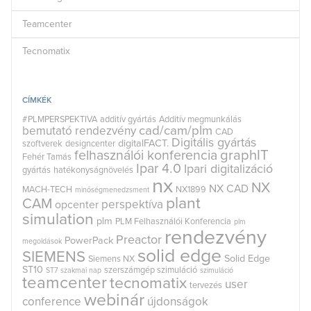
Teamcenter
Tecnomatix
CÍMKÉK
#PLMPERSPEKTIVA
additív gyártás
Additív megmunkálás
cad/cam/plm
bemutató rendezvény
CAD
Digitális gyártás
digitalFACT.
szoftverek
designcenter
graphIT
felhasználói konferencia
Fehér Tamás
Ipar 4.0
Ipari digitalizáció
gyártás
hatékonyságnövelés
nx
NX
NX CAD
MACH-TECH
NX1899
minőségmenedzsment
plant
CAM
perspektíva
opcenter
simulation
plm
PLM Felhasználói Konferencia
plm
rendezvény
Preactor
PowerPack
megoldások
solid edge
SIEMENS
Solid Edge
Siemens NX
ST10
szerszámgép szimuláció
ST7
szakmai nap
szimuláció
teamcenter
tecnomatix
user
tervezés
webinár
conference
újdonságok