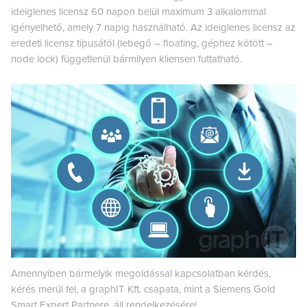
ideiglenes licensz 60 napon belül maximum 3 alkalommal
igényelhető, amely 7 napig használható. Az ideiglenes licensz az
eredeti licensz típusától (lebegő – floating, géphez kötött –
node lock) függetlenül bármilyen kliensen futtatható.
Amennyiben bármelyik megoldással kapcsolatban kérdés,
kérés merül fel, a graphIT Kft. csapata, mint a Siemens Gold
Smart Expert Partnere, áll rendelkezésére!