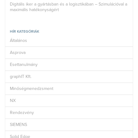
Digitális iker a gyártásban és a logisztikában – Szimulációval a
maximális hatékonyságért
HÍR KATEGÓRIÁK
Általános
Asprova
Esettanulmány
graphIT Kft.
Minőségmenedzsment
NX
Rendezvény
SIEMENS
Solid Edge