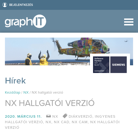
BEJELENTKEZÉS
Hírek
Kezdőlap
/
NX
/
NX hallgatói verzió
NX HALLGATÓI VERZIÓ
2020. MÁRCIUS 11.
NX
DIÁKVERZIÓ
,
INGYENES
HALLGATÓI VERZIÓ
,
NX
,
NX CAD
,
NX CAM
,
NX HALLGATÓI
VERZIÓ