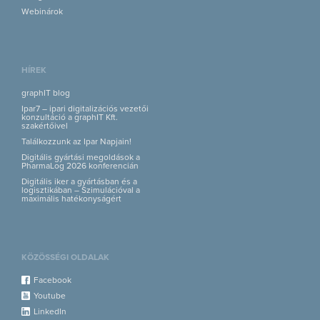
Webinárok
HÍREK
graphIT blog
Ipar7 – ipari digitalizációs vezetői
konzultáció a graphIT Kft.
szakértőivel
Találkozzunk az Ipar Napjain!
Digitális gyártási megoldások a
PharmaLog 2026 konferencián
Digitális iker a gyártásban és a
logisztikában – Szimulációval a
maximális hatékonyságért
KÖZÖSSÉGI OLDALAK
Facebook
Youtube
LinkedIn