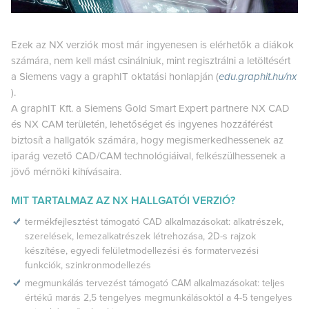
Ezek az NX verziók most már ingyenesen is elérhetők a diákok
számára, nem kell mást csinálniuk, mint regisztrálni a letöltésért
a Siemens vagy a graphIT oktatási honlapján (
edu.graphit.hu/nx
).
A graphIT Kft. a Siemens Gold Smart Expert partnere NX CAD
és NX CAM területén, lehetőséget és ingyenes hozzáférést
biztosít a hallgatók számára, hogy megismerkedhessenek az
iparág vezető CAD/CAM technológiáival, felkészülhessenek a
jövő mérnöki kihívásaira.
MIT TARTALMAZ AZ NX HALLGATÓI VERZIÓ?
termékfejlesztést támogató CAD alkalmazásokat: alkatrészek,
szerelések, lemezalkatrészek létrehozása, 2D-s rajzok
készítése, egyedi felületmodellezési és formatervezési
funkciók, szinkronmodellezés
megmunkálás tervezést támogató CAM alkalmazásokat: teljes
értékű marás 2,5 tengelyes megmunkálásoktól a 4-5 tengelyes