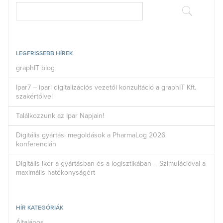
LEGFRISSEBB HÍREK
graphIT blog
Ipar7 – ipari digitalizációs vezetői konzultáció a graphIT Kft.
szakértőivel
Találkozzunk az Ipar Napjain!
Digitális gyártási megoldások a PharmaLog 2026
konferencián
Digitális iker a gyártásban és a logisztikában – Szimulációval a
maximális hatékonyságért
HÍR KATEGÓRIÁK
Általános