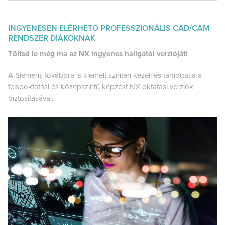
INGYENESEN ELÉRHETŐ PROFESSZIONÁLIS CAD/CAM
RENDSZER DIÁKOKNAK
Töltsd le még ma az NX ingyenes hallgatói verzióját!
A Siemens továbbra is kiemelt szinten kezeli és támogatja a
felsőoktatási és középszintű képzést NX oktatási verziók
biztosításával.