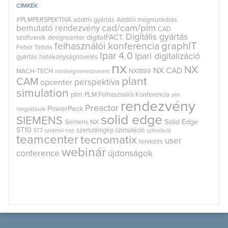
CÍMKÉK
#PLMPERSPEKTIVA
additív gyártás
Additív megmunkálás
cad/cam/plm
bemutató rendezvény
CAD
Digitális gyártás
digitalFACT.
szoftverek
designcenter
graphIT
felhasználói konferencia
Fehér Tamás
Ipar 4.0
Ipari digitalizáció
gyártás
hatékonyságnövelés
nx
NX
NX CAD
MACH-TECH
NX1899
minőségmenedzsment
plant
CAM
perspektíva
opcenter
simulation
plm
PLM Felhasználói Konferencia
plm
rendezvény
Preactor
PowerPack
megoldások
solid edge
SIEMENS
Solid Edge
Siemens NX
ST10
szerszámgép szimuláció
ST7
szakmai nap
szimuláció
teamcenter
tecnomatix
user
tervezés
webinár
conference
újdonságok