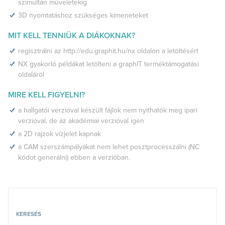
szimultán műveletekig
3D nyomtatáshoz szükséges kimeneteket
MIT KELL TENNIÜK A DIÁKOKNAK?
regisztrálni az
http://edu.graphit.hu/nx
oldalon a letöltésért
NX gyakorló példákat letölteni a
graphIT terméktámogatási
oldaláról
MIRE KELL FIGYELNI?
a hallgatói verzióval készült fájlok nem nyithatók meg ipari
verzióval, de az akadémiai verzióval igen
a 2D rajzok vízjelet kapnak
a CAM szerszámpályákat nem lehet posztprocesszálni (NC
kódot generálni) ebben a verzióban.
KERESÉS