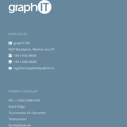
KAPCSOLAT
graphIT Kft.
1027 Budapest, Medve utca 17.
+36 1 436 9600
+36 1 436 9606
ugyfelszolgalat@graphit.hu
KIEMELT OLDALAK
NX – CAD/CAM/CAE
Solid Edge
Tecnomatix és Opcenter
Teamcenter
Szolgáltatások