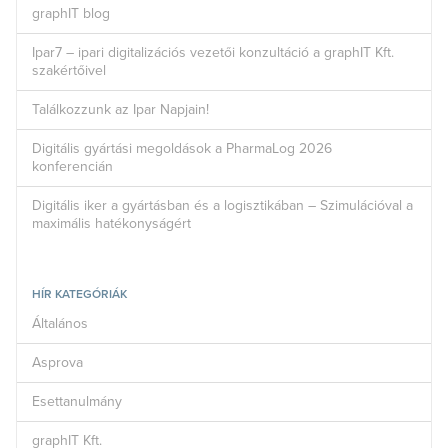
graphIT blog
Ipar7 – ipari digitalizációs vezetői konzultáció a graphIT Kft.
szakértőivel
Találkozzunk az Ipar Napjain!
Digitális gyártási megoldások a PharmaLog 2026
konferencián
Digitális iker a gyártásban és a logisztikában – Szimulációval a
maximális hatékonyságért
HÍR KATEGÓRIÁK
Általános
Asprova
Esettanulmány
graphIT Kft.