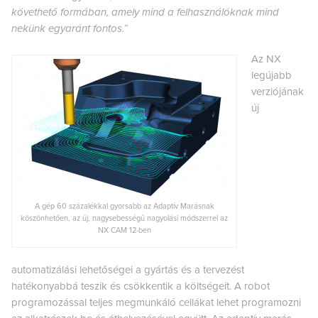
követhető formában, amely mind a felhasználóknak mind
nekünk egyaránt fontos.”
Az NX
legújabb
verziójának
új
A gép 60 százalékkal gyorsabb az Adaptív Marásnak
köszönhetően, az új, nagysebességű nagyolási módszerrel az
NX CAM 12-ben
automatizálási lehetőségei a gyártás és a tervezést
hatékonyabbá teszik és csökkentik a költségeit. A robot
programozással teljes megmunkáló cellákat lehet programozni