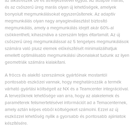
az alkatrészek be és áthelyezésével együtt. Az adaptív marás,
és az csőszerű üreg marás olyan új lehetőségek, amelyek
bonyolult megmunkálásokat egyszerűsítenek. Az adaptív
megmunkálás olyan nagy anyagleválasztást biztosító
megmunkálás, amely a megmunkálás idejét akár 60%-al
csökkentheti, kihasználva a szerszám teljes éltartamát. Az új
csőszerű üreg megmunkálással az 5 tengelyes megmunkálások
számára való plusz elemek előkészítését minimalizálhatjuk
emellett optimálisabb megmunkálási útvonalakat tudunk az ilyen
geometriák számára kialakítani.
A fröccs és alakító szerszámok gyártóinak mostantól
pontosabb eszközei vannak, hogy meghatározzák a termék
várható gyártási költségeit az NX és a Teamcenter integrációval.
A tervezőknek lehetősége van arra, hogy az alakelemek és
paraméterek felismertetésével információt ad a Temacenternek,
amely aztán képes ebből költségeket számolni. Ezzel az új
eszközzel lehetőség nyílik a gyorsabb és pontosabb ajánlatok
készítésére.