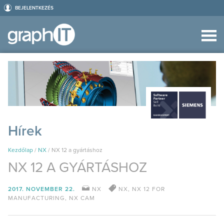
BEJELENTKEZÉS
Hírek
Kezdőlap
/
NX
/
NX 12 a gyártáshoz
NX 12 A GYÁRTÁSHOZ
2017. NOVEMBER 22.
NX
NX
,
NX 12 FOR
MANUFACTURING
,
NX CAM