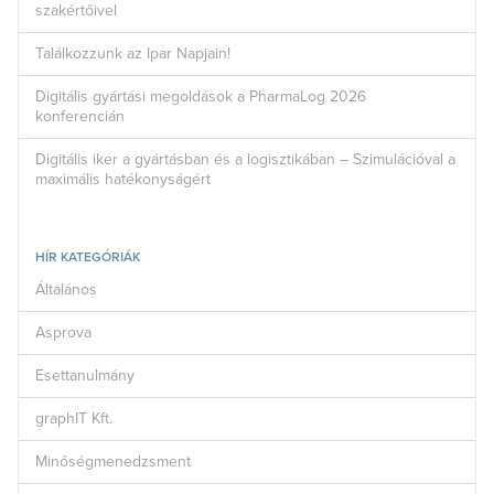
szakértőivel
Találkozzunk az Ipar Napjain!
Digitális gyártási megoldások a PharmaLog 2026
konferencián
Digitális iker a gyártásban és a logisztikában – Szimulációval a
maximális hatékonyságért
HÍR KATEGÓRIÁK
Általános
Asprova
Esettanulmány
graphIT Kft.
Minőségmenedzsment