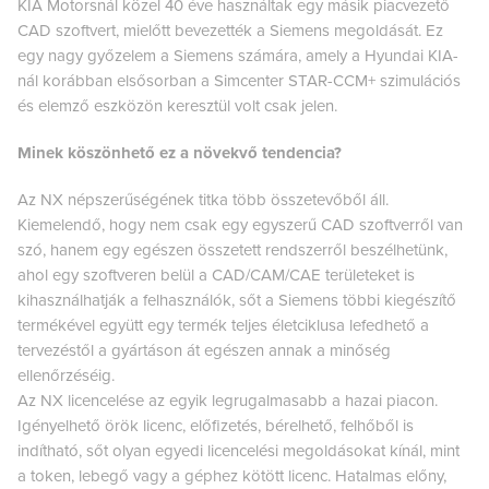
KIA Motorsnál közel 40 éve használtak egy másik piacvezető
CAD szoftvert, mielőtt bevezették a Siemens megoldását. Ez
egy nagy győzelem a Siemens számára, amely a Hyundai KIA-
nál korábban elsősorban a Simcenter STAR-CCM+ szimulációs
és elemző eszközön keresztül volt csak jelen.
Minek köszönhető ez a növekvő tendencia?
Az NX népszerűségének titka több összetevőből áll.
Kiemelendő, hogy nem csak egy egyszerű CAD szoftverről van
szó, hanem egy egészen összetett rendszerről beszélhetünk,
ahol egy szoftveren belül a CAD/CAM/CAE területeket is
kihasználhatják a felhasználók, sőt a Siemens többi kiegészítő
termékével együtt egy termék teljes életciklusa lefedhető a
tervezéstől a gyártáson át egészen annak a minőség
ellenőrzéséig.
Az NX licencelése az egyik legrugalmasabb a hazai piacon.
Igényelhető örök licenc, előfizetés, bérelhető, felhőből is
indítható, sőt olyan egyedi licencelési megoldásokat kínál, mint
a token, lebegő vagy a géphez kötött licenc. Hatalmas előny,