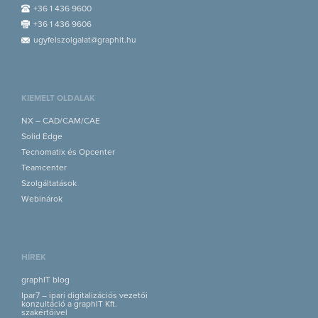
+36 1 436 9600
+36 1 436 9606
ugyfelszolgalat@graphit.hu
KIEMELT OLDALAK
NX – CAD/CAM/CAE
Solid Edge
Tecnomatix és Opcenter
Teamcenter
Szolgáltatások
Webinárok
HÍREK
graphIT blog
Ipar7 – ipari digitalizációs vezetői
konzultáció a graphIT Kft.
szakértőivel