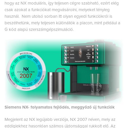
hogy az NX moduláris, így teljesen cégre szabható, ezért elég
csak azokat a funkciókat megvásárolni, melyeket tényleg
használ. Nem utolsó sorban itt olyan egyedi funkciókról is
beszélhetünk, mely teljesen különállók a piacon, mint például a
G kód alapú szerszámgépszimuláció.
Siemens NX- folyamatos fejlődés, meggyőző új funkciók
Megjelent az NX legújabb verziója, NX 2007 néven, mely az
eddigiekhez hasonlóan számos újdonsággal rukkolt elő. Az