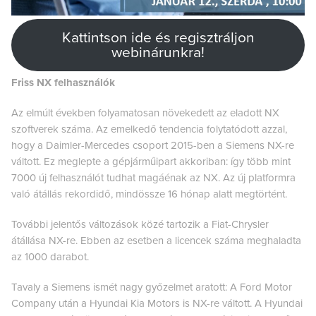
Kattintson ide és regisztráljon
webinárunkra!
Friss NX felhasználók
Az elmúlt években folyamatosan növekedett az eladott NX
szoftverek száma. Az emelkedő tendencia folytatódott azzal,
hogy a Daimler-Mercedes csoport 2015-ben a Siemens NX-re
váltott. Ez meglepte a gépjárműipart akkoriban: így több mint
7000 új felhasználót tudhat magáénak az NX. Az új platformra
való átállás rekordidő, mindössze 16 hónap alatt megtörtént.
További jelentős változások közé tartozik a Fiat-Chrysler
átállása NX-re. Ebben az esetben a licencek száma meghaladta
az 1000 darabot.
Tavaly a Siemens ismét nagy győzelmet aratott: A Ford Motor
Company után a Hyundai Kia Motors is NX-re váltott. A Hyundai