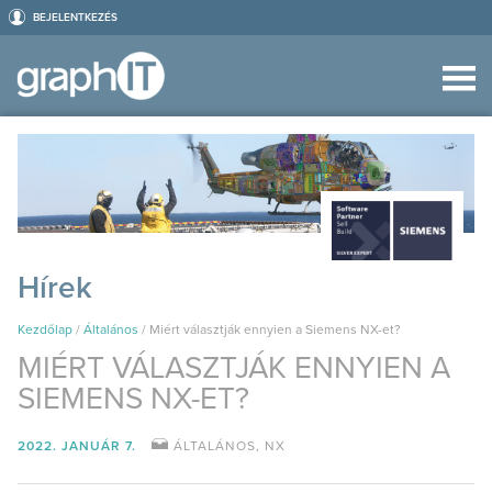
BEJELENTKEZÉS
Hírek
Kezdőlap
/
Általános
/
Miért választják ennyien a Siemens NX-et?
MIÉRT VÁLASZTJÁK ENNYIEN A
SIEMENS NX-ET?
2022. JANUÁR 7.
ÁLTALÁNOS
,
NX