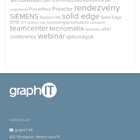
plm
PLM Felhasználói Konferencia
plm
rendezvény
Preactor
PowerPack
megoldások
solid edge
SIEMENS
Solid Edge
Siemens NX
ST10
szerszámgép szimuláció
ST7
szakmai nap
szimuláció
teamcenter
tecnomatix
user
tervezés
webinár
conference
újdonságok
KAPCSOLAT
graphIT Kft.
1027 Budapest, Medve utca 17.