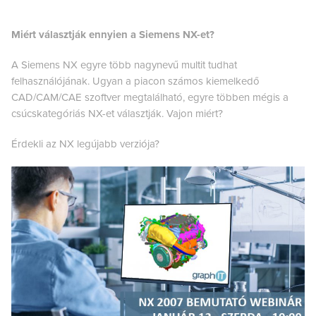
Miért választják ennyien a Siemens NX-et?
A Siemens NX egyre több nagynevű multit tudhat
felhasználójának. Ugyan a piacon számos kiemelkedő
CAD/CAM/CAE szoftver megtalálható, egyre többen mégis a
csúcskategóriás NX-et választják. Vajon miért?
Érdekli az NX legújabb verziója?