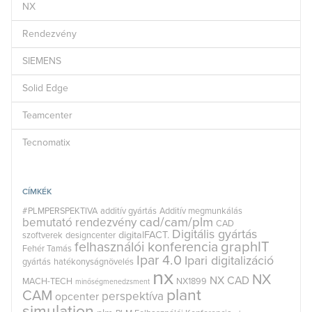
NX
Rendezvény
SIEMENS
Solid Edge
Teamcenter
Tecnomatix
CÍMKÉK
#PLMPERSPEKTIVA
additív gyártás
Additív megmunkálás
cad/cam/plm
bemutató rendezvény
CAD
Digitális gyártás
digitalFACT.
szoftverek
designcenter
graphIT
felhasználói konferencia
Fehér Tamás
Ipar 4.0
Ipari digitalizáció
gyártás
hatékonyságnövelés
nx
NX
NX CAD
MACH-TECH
NX1899
minőségmenedzsment
plant
CAM
perspektíva
opcenter
simulation