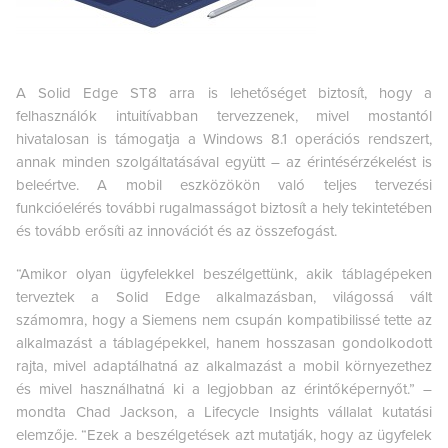
A Solid Edge ST8 arra is lehetőséget biztosít, hogy a
felhasználók intuitívabban tervezzenek, mivel mostantól
hivatalosan is támogatja a Windows 8.1 operációs rendszert,
annak minden szolgáltatásával együtt – az érintésérzékelést is
beleértve. A mobil eszközökön való teljes tervezési
funkcióelérés további rugalmasságot biztosít a hely tekintetében
és tovább erősíti az innovációt és az összefogást.
“Amikor olyan ügyfelekkel beszélgettünk, akik táblagépeken
terveztek a Solid Edge alkalmazásban, világossá vált
számomra, hogy a Siemens nem csupán kompatibilissé tette az
alkalmazást a táblagépekkel, hanem hosszasan gondolkodott
rajta, mivel adaptálhatná az alkalmazást a mobil környezethez
és mivel használhatná ki a legjobban az érintőképernyőt.” –
mondta Chad Jackson, a Lifecycle Insights vállalat kutatási
elemzője. “Ezek a beszélgetések azt mutatják, hogy az ügyfelek