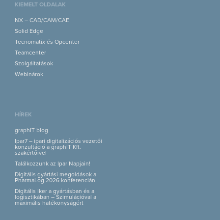
KIEMELT OLDALAK
NX – CAD/CAM/CAE
Solid Edge
Tecnomatix és Opcenter
Teamcenter
Szolgáltatások
Webinárok
HÍREK
graphIT blog
Ipar7 – ipari digitalizációs vezetői
konzultáció a graphIT Kft.
szakértőivel
Találkozzunk az Ipar Napjain!
Digitális gyártási megoldások a
PharmaLog 2026 konferencián
Digitális iker a gyártásban és a
logisztikában – Szimulációval a
maximális hatékonyságért