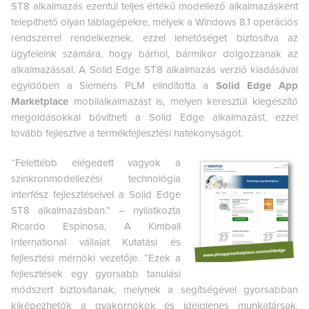
ST8 alkalmazás ezentúl teljes értékű modellező alkalmazásként
telepíthető olyan táblagépekre, melyek a Windows 8.1 operációs
rendszerrel rendelkeznek, ezzel lehetőséget biztosítva az
ügyfeleink számára, hogy bárhol, bármikor dolgozzanak az
alkalmazással. A Solid Edge ST8 alkalmazás verzió kiadásával
egyidőben a Siemens PLM elindította a
Solid Edge App
Marketplace
mobilalkalmazást is, melyen keresztül kiegészítő
megoldásokkal bővítheti a Solid Edge alkalmazást, ezzel
tovább fejlesztve a termékfejlesztési hatékonyságot.
“Felettébb elégedett vagyok a
szinkronmodellezési technológia
interfész fejlesztéseivel a Solid Edge
ST8 alkalmazásban.” – nyilatkozta
Ricardo Espinosa, A Kimball
International vállalat Kutatási és
fejlesztési mérnöki vezetője. “Ezek a
fejlesztések egy gyorsabb tanulási
módszert biztosítanak, melynek a segítségével gyorsabban
kiképezhetők a gyakornokok és ideiglenes munkatársak.