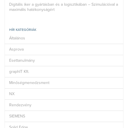
Digitális iker a gyártásban és a logisztikában – Szimulációval a
maximális hatékonyságért
HÍR KATEGÓRIÁK
Általános
Asprova
Esettanulmány
graphIT Kft.
Minőségmenedzsment
NX
Rendezvény
SIEMENS
Solid Edge