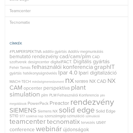
Teamcenter
Tecnomatix
CÍMKÉK
#PLMPERSPEKTIVA
additív gyártás
Additív megmunkálás
cad/cam/plm
bemutató rendezvény
CAD
Digitális gyártás
digitalFACT.
szoftverek
designcenter
graphIT
felhasználói konferencia
Fehér Tamás
Ipar 4.0
Ipari digitalizáció
gyártás
hatékonyságnövelés
nx
NX
NX CAD
MACH-TECH
NX1899
minőségmenedzsment
plant
CAM
perspektíva
opcenter
simulation
plm
PLM Felhasználói Konferencia
plm
rendezvény
Preactor
PowerPack
megoldások
solid edge
SIEMENS
Solid Edge
Siemens NX
ST10
szerszámgép szimuláció
ST7
szakmai nap
szimuláció
teamcenter
tecnomatix
user
tervezés
webinár
conference
újdonságok