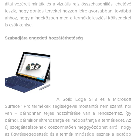
által vezérelt minták és a vizuális rajz összehasonlítás lehetővé
teszik, hogy pontos terveket hozzon létre gyorsabban, továbbá
ahhoz, hogy mindeközben még a termékfejlesztési költségeket
is csökkentse.
Szabadjára engedett hozzáférhetőség
A Solid Edge ST8 és a Microsoft
Surface™ Pro termékek segítségével mostantól nem számít, hol
van – bárhonnan teljes hozzáférése van a rendszerhez, így
bárhol, bármikor létrehozhatja és módosíthatja a termékeket. Az
új szolgáltatásoknak köszönhetően meggyőződhet arról, hogy
az ügyfélelégedettség és a termék minősége lesznek a legfőbb