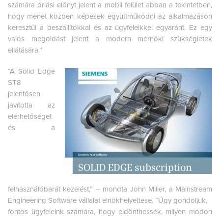
számára óriási előnyt jelent a mobil felület abban a tekintetben,
hogy menet közben képesek együttműködni az alkalmazáson
keresztül a beszállítókkal és az ügyfeleikkel egyaránt. Ez egy
valós megoldást jelent a modern mérnöki szükségletek
ellátására.”
“A Solid Edge
ST8
jelentősen
javította az
elérhetőséget
és a
felhasználóbarát kezelést,” – mondta John Miller, a Mainstream
Engineering Software vállalat elnökhelyettese. “Úgy gondoljuk,
fontos ügyfeleink számára, hogy eldönthessék, milyen módon