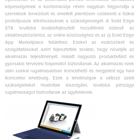
képességeinek a kombinációja révén nagyban felgyorsítja a
szerelések tervezését és emellett jelentősen csökkenti a fizikai
prototípusok létrehozásának a szükségességét. A Solid Edge
ST8 továbbá továbbfejlesztett hozzáférést biztosít az
oktatóeszközökhöz, az online közösséghez és az új Solid Edge
App Marketplace felülethez. Ezeket az eszközöket és
szolgáltatásokat azért fejlesztették tovább, hogy növeljék az
alkalmazás teljesítményét, mialatt nagyobb produktivitást és
gyorsabb tervezési folyamatot biztosítanak. Az alkalmazás ezek
után sokkal rugalmasabban licencelhető és megjelent egy havi
licencelési lehetőség. Ezek a lehetőségek a változó üzleti
szükségleteket hivatottak kiszolgálni, továbbá pénzügyi
rugalmasságot biztosítanak az ügyfeleknek.