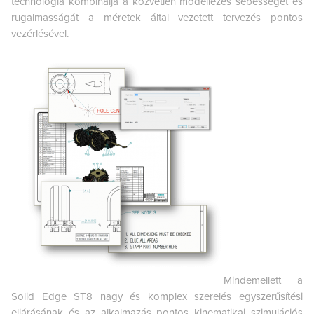
technológia kombinálja a közvetlen modellezés sebességét és
rugalmasságát a méretek által vezetett tervezés pontos
vezérlésével.
Mindemellett a
Solid Edge ST8 nagy és komplex szerelés egyszerűsítési
eljárásának és az alkalmazás pontos kinematikai szimulációs