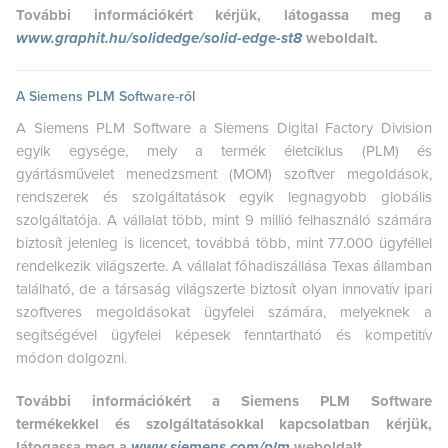
További információkért kérjük, látogassa meg a
www.graphit.hu/solidedge/solid-edge-st8
weboldalt.
A Siemens PLM Software-ről
A Siemens PLM Software a Siemens Digital Factory Division
egyik egysége, mely a termék életciklus (PLM) és
gyártásművelet menedzsment (MOM) szoftver megoldások,
rendszerek és szolgáltatások egyik legnagyobb globális
szolgáltatója. A vállalat több, mint 9 millió felhasználó számára
biztosít jelenleg is licencet, továbbá több, mint 77.000 ügyféllel
rendelkezik világszerte. A vállalat főhadiszállása Texas államban
található, de a társaság világszerte biztosít olyan innovatív ipari
szoftveres megoldásokat ügyfelei számára, melyeknek a
segítségével ügyfelei képesek fenntartható és kompetitív
módon dolgozni.
További információkért a Siemens PLM Software
termékekkel és szolgáltatásokkal kapcsolatban kérjük,
látogassa meg a
www.siemens.com/plm
weboldalt.