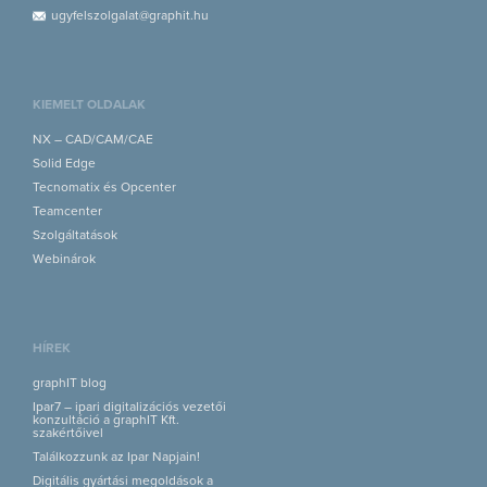
ugyfelszolgalat@graphit.hu
KIEMELT OLDALAK
NX – CAD/CAM/CAE
Solid Edge
Tecnomatix és Opcenter
Teamcenter
Szolgáltatások
Webinárok
HÍREK
graphIT blog
Ipar7 – ipari digitalizációs vezetői
konzultáció a graphIT Kft.
szakértőivel
Találkozzunk az Ipar Napjain!
Digitális gyártási megoldások a