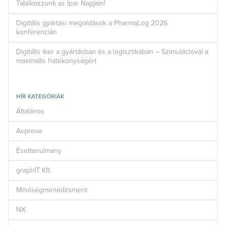
Találkozzunk az Ipar Napjain!
Digitális gyártási megoldások a PharmaLog 2026
konferencián
Digitális iker a gyártásban és a logisztikában – Szimulációval a
maximális hatékonyságért
HÍR KATEGÓRIÁK
Általános
Asprova
Esettanulmány
graphIT Kft.
Minőségmenedzsment
NX