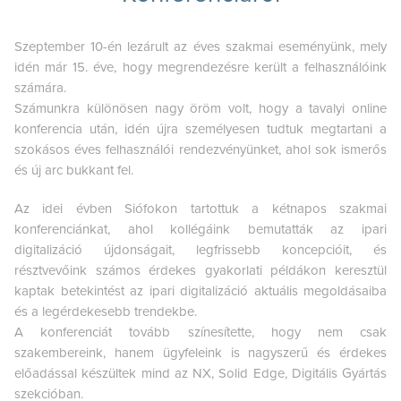
Szeptember 10-én lezárult az éves szakmai eseményünk, mely
idén már 15. éve, hogy megrendezésre került a felhasználóink
számára.
Számunkra különösen nagy öröm volt, hogy a tavalyi online
konferencia után, idén újra személyesen tudtuk megtartani a
szokásos éves felhasználói rendezvényünket, ahol sok ismerős
és új arc bukkant fel.
Az idei évben Siófokon tartottuk a kétnapos szakmai
konferenciánkat, ahol kollégáink bemutatták az ipari
digitalizáció újdonságait, legfrissebb koncepcióit, és
résztvevőink számos érdekes gyakorlati példákon keresztül
kaptak betekintést az ipari digitalizáció aktuális megoldásaiba
és a legérdekesebb trendekbe.
A konferenciát tovább színesítette, hogy nem csak
szakembereink, hanem ügyfeleink is nagyszerű és érdekes
előadással készültek mind az NX, Solid Edge, Digitális Gyártás
szekcióban.