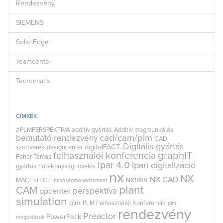
Rendezvény
SIEMENS
Solid Edge
Teamcenter
Tecnomatix
CÍMKÉK
#PLMPERSPEKTIVA
additív gyártás
Additív megmunkálás
cad/cam/plm
bemutató rendezvény
CAD
Digitális gyártás
digitalFACT.
szoftverek
designcenter
graphIT
felhasználói konferencia
Fehér Tamás
Ipar 4.0
Ipari digitalizáció
gyártás
hatékonyságnövelés
nx
NX
NX CAD
MACH-TECH
NX1899
minőségmenedzsment
plant
CAM
perspektíva
opcenter
simulation
plm
PLM Felhasználói Konferencia
plm
rendezvény
Preactor
PowerPack
megoldások