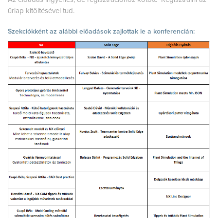
űrlap kitöltésével tud.
Szekciókként az alábbi előadások zajlottak le a konferencián: