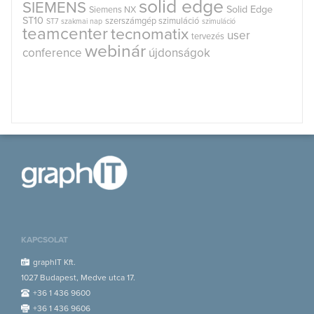
solid edge
SIEMENS
Solid Edge
Siemens NX
ST10
szerszámgép szimuláció
ST7
szakmai nap
szimuláció
teamcenter
tecnomatix
user
tervezés
webinár
conference
újdonságok
KAPCSOLAT
graphIT Kft.
1027 Budapest, Medve utca 17.
+36 1 436 9600
+36 1 436 9606