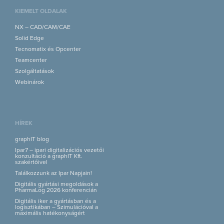
KIEMELT OLDALAK
NX – CAD/CAM/CAE
Solid Edge
Tecnomatix és Opcenter
Teamcenter
Szolgáltatások
Webinárok
HÍREK
graphIT blog
Ipar7 – ipari digitalizációs vezetői
konzultáció a graphIT Kft.
szakértőivel
Találkozzunk az Ipar Napjain!
Digitális gyártási megoldások a
PharmaLog 2026 konferencián
Digitális iker a gyártásban és a
logisztikában – Szimulációval a
maximális hatékonyságért