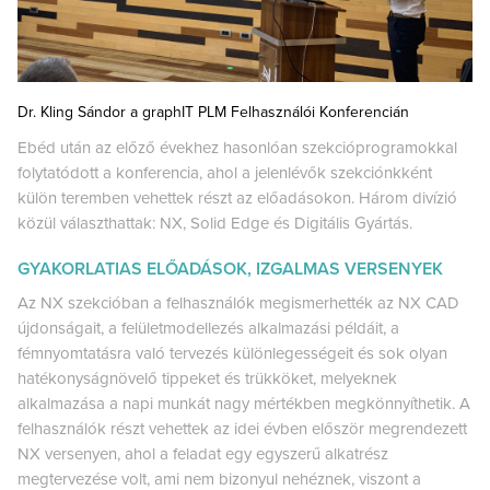
Dr. Kling Sándor a graphIT PLM Felhasználói Konferencián
Ebéd után az előző évekhez hasonlóan szekcióprogramokkal
folytatódott a konferencia, ahol a jelenlévők szekciónkként
külön teremben vehettek részt az előadásokon. Három divízió
közül választhattak: NX, Solid Edge és Digitális Gyártás.
GYAKORLATIAS ELŐADÁSOK, IZGALMAS VERSENYEK
Az NX szekcióban a felhasználók megismerhették az NX CAD
újdonságait, a felületmodellezés alkalmazási példáit, a
fémnyomtatásra való tervezés különlegességeit és sok olyan
hatékonyságnövelő tippeket és trükköket, melyeknek
alkalmazása a napi munkát nagy mértékben megkönnyíthetik. A
felhasználók részt vehettek az idei évben először megrendezett
NX versenyen, ahol a feladat egy egyszerű alkatrész
megtervezése volt, ami nem bizonyul nehéznek, viszont a