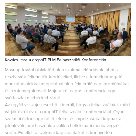
Kovács Imre a graphIT PLM Felhasználói Konferencián
Másnap tovább folytatódtak a szakmai előadások, ahol a
résztvevők feltehették kérdéseiket, illetve a terméktámogató
munkatársainkkal megvitathatták a felmerülő napi problémákat
és azok megoldásait. Majd a két napos konferencia egy
svédasztalos ebéddel zárult.
Az ügyfél visszajelzésekből kiderült, hogy a felhasználóink miért
várják évről évre a graphIT felhasználói konferenciáját: Olyan
szakmai újdonságokat, ötleteket és impulzusokat kapnak a
jelenlévők, ami hasznukra válik a hétköznapi munkavégzés
során. Emellett a szakmai kapcsolataikat is könnyedén