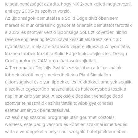
feladat nehézségét az adta, hogy NX 2-ben kellett megtervezni,
ami egy 2005-ös szoftver verzió.
Az újdonságok bemutatása a Solid Edge divízióban sem
maradt el: munkatársaink gyakorlat orientált bemutatót tartottak
a 2022-es szoftver verzió újdonságaiból. Ezt követően hibrid
reverse engineering technikával készült alkatrész került 3D
nyomtatásra, mely az előadások végére elkészült. A nyomtatás
közben többek között a Solid Edge funkciófejlesztés, Design
Configurator és CAM pro előadások zajlottak.
A Tecnomatix / Digitális Gyártás szekcióban a felhasználók
többek között megismerkedhettek a Plant Simulation
újdonságaival és olyan tippekkel és trükkökkel, amelyek segítik
a szoftver egyszerűbb használatát, és hatékonyabbá teszik a
napi munkafolyamatot. A szekció előadásait vendégelőadó
szoftver felhasználók színesítették tovább gyakorlatias
esettanulmányok bemutatásával.
Az első nap szakmai programja után gourmet kóstolás,
wellness, este pedig vacsora és kötetlen szakmai ismerkedés
várta a vendégeket a helyszínül szolgáló hotel játéktermében.