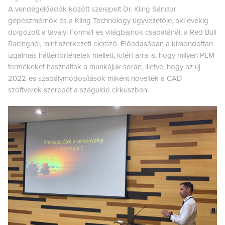
A vendégelőadók között szerepelt Dr. Kling Sándor
gépészmérnök és a Kling Technology ügyvezetője, aki évekig
dolgozott a tavalyi Forma1-es világbajnok csapatánál, a Red Bull
Racingnél, mint szerkezeti elemző. Előadásában a kimondottan
izgalmas háttértörténetek mellett, kitért arra is, hogy milyen PLM
termékeket használtak a munkájuk során, illetve, hogy az új
2022-es szabálymódosítások miként növelték a CAD
szoftverek szerepét a száguldó cirkuszban.