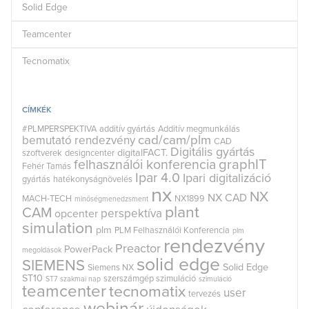
Solid Edge
Teamcenter
Tecnomatix
CÍMKÉK
#PLMPERSPEKTIVA
additív gyártás
Additív megmunkálás
cad/cam/plm
bemutató rendezvény
CAD
Digitális gyártás
digitalFACT.
szoftverek
designcenter
graphIT
felhasználói konferencia
Fehér Tamás
Ipar 4.0
Ipari digitalizáció
gyártás
hatékonyságnövelés
nx
NX
NX CAD
MACH-TECH
NX1899
minőségmenedzsment
plant
CAM
perspektíva
opcenter
simulation
plm
PLM Felhasználói Konferencia
plm
rendezvény
Preactor
PowerPack
megoldások
solid edge
SIEMENS
Solid Edge
Siemens NX
ST10
szerszámgép szimuláció
ST7
szakmai nap
szimuláció
teamcenter
tecnomatix
user
tervezés
webinár