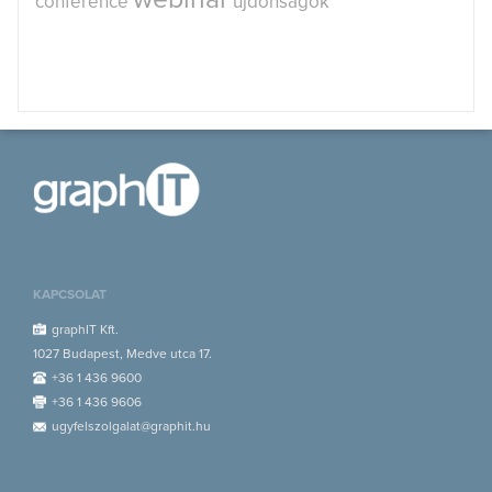
conference
újdonságok
KAPCSOLAT
graphIT Kft.
1027 Budapest, Medve utca 17.
+36 1 436 9600
+36 1 436 9606
ugyfelszolgalat@graphit.hu