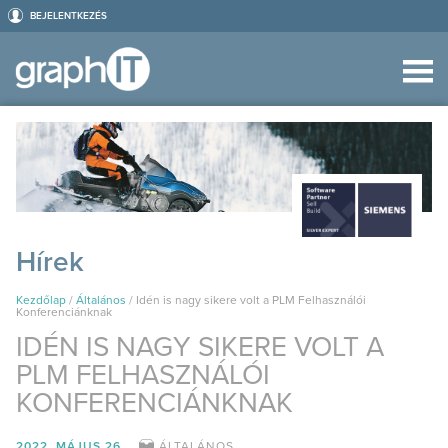
BEJELENTKEZÉS
Hírek
Kezdőlap
/
Általános
/
Idén is nagy sikere volt a PLM Felhasználói
Konferenciánknak
IDÉN IS NAGY SIKERE VOLT A
PLM FELHASZNÁLÓI
KONFERENCIÁNKNAK
2022. MÁJUS 26.
ÁLTALÁNOS