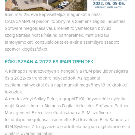
Idén már 25. éve képviseltetjük magunkat a hazai
CAD/CAM/PLM piacon, többnyire a Siemens Digital Industries
Software megoldásaival. Emellett folyamatosan bővülő
szolgáltatásainkat kínálunk partnereinek, mint például
tanfolyamokat, konzultációkat és akár a személyre szabott
szoftver kiegészítőket.
FÓKUSZBAN A 2022-ES IPARI TRENDEK
A kétnapos rendezvényen a hangsúly a PLM piac újdonságaira
és a 2022-es trendekre helyeződött. Az izgalmat
esettanulmányokkal és a napi munkát megkönnyítő trükkökkel
fokoztuk.
A rendezvényt Sallay Péter, a graphIT Kft. ügyvezetője nyitotta,
majd Kovács Imre a Siemens Digital Industries Software Partner
Management Executive előadásában a PLM szoftverek
felhőalapú megoldásait ismertette. Ezt követően Elek Sándor az
IDM Systems Zrt. ügyvezetője adott elő az ipari digitalizáció és a
digitális gyártás témában.