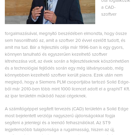
óta foglalkozik
a CAD-
szoftver
forgalmazásával, megnyitó beszédében elmondta, hogy össze
sem hasonlítható az, amit a szoftver 20 évvel ezelőtt tudott, és
amit ma tud. Bár a fejlesztés célja már 1996-ban is egy gyors,
könnyen tanulható és egyszerűen kezelhető szoftver
létrehozása volt, az évek során a fejlesztéseknek köszönhetően
és a technológiai fejlődés során egy még látványosabb, még
könnyebben kezelhető szoftver került piacra. Ezek után nem
meglepő, hogy a Siemens PLM csoportjába tartozó Solid Edge-
ből már 2010-ben több mint 1000 licencet adott el a graphIT Kft.
az ipar területén működő hazai cégeknek.
A számítógéppel segített tervezés (CAD) területén a Solid Edge
most bejelentett verziója nagyszerű újdonságokkal fogja
segíteni a jelenlegi és a leendő felhasználókat. Az ST9
legjellemzőbb tulajdonsága a rugalmasság, hiszen az új,