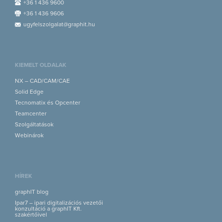
+36 1 436 9600
+36 1 436 9606
ugyfelszolgalat@graphit.hu
KIEMELT OLDALAK
NX – CAD/CAM/CAE
Solid Edge
Tecnomatix és Opcenter
Teamcenter
Szolgáltatások
Webinárok
HÍREK
graphIT blog
Ipar7 – ipari digitalizációs vezetői
konzultáció a graphIT Kft.
szakértőivel