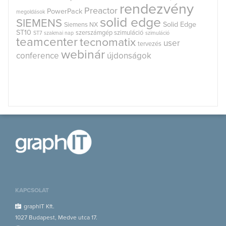
rendezvény
Preactor
PowerPack
megoldások
solid edge
SIEMENS
Solid Edge
Siemens NX
ST10
szerszámgép szimuláció
ST7
szakmai nap
szimuláció
teamcenter
tecnomatix
user
tervezés
webinár
conference
újdonságok
KAPCSOLAT
graphIT Kft.
1027 Budapest, Medve utca 17.