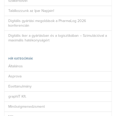
szakértőivel
Találkozzunk az Ipar Napjain!
Digitális gyártási megoldások a PharmaLog 2026
konferencián
Digitális iker a gyártásban és a logisztikában – Szimulációval a
maximális hatékonyságért
HÍR KATEGÓRIÁK
Általános
Asprova
Esettanulmány
graphIT Kft.
Minőségmenedzsment