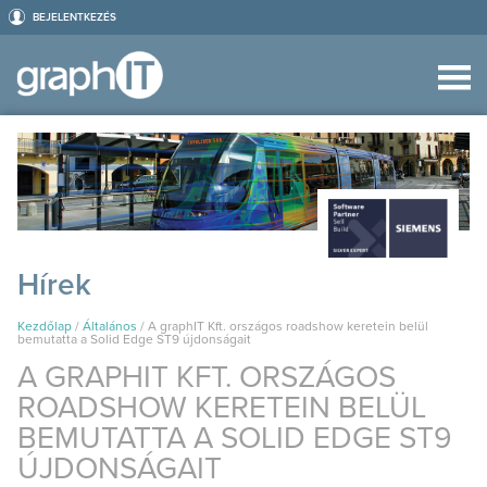
BEJELENTKEZÉS
Hírek
Kezdőlap
/
Általános
/
A graphIT Kft. országos roadshow keretein belül
bemutatta a Solid Edge ST9 újdonságait
A GRAPHIT KFT. ORSZÁGOS
ROADSHOW KERETEIN BELÜL
BEMUTATTA A SOLID EDGE ST9
ÚJDONSÁGAIT