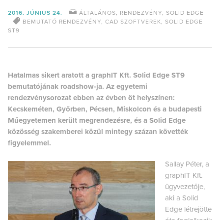
2016. JÚNIUS 24.
ÁLTALÁNOS
,
RENDEZVÉNY
,
SOLID EDGE
BEMUTATÓ RENDEZVÉNY
,
CAD SZOFTVEREK
,
SOLID EDGE
ST9
Hatalmas sikert aratott a graphIT Kft. Solid Edge ST9
bemutatójának roadshow-ja. Az egyetemi
rendezvénysorozat ebben az évben öt helyszínen:
Kecskeméten, Győrben, Pécsen, Miskolcon és a budapesti
Műegyetemen került megrendezésre, és a Solid Edge
közösség szakemberei közül mintegy százan követték
figyelemmel.
Sallay Péter, a
graphIT Kft.
ügyvezetője,
aki a Solid
Edge létrejötte