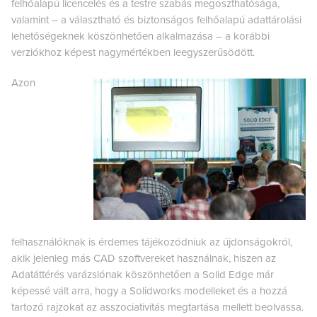
felhőalapú licencelés és a testre szabás megoszthatósága,
valamint – a választható és biztonságos felhőalapú adattárolási
lehetőségeknek köszönhetően alkalmazása – a korábbi
verziókhoz képest nagymértékben leegyszerűsödött.
Azon
felhasználóknak is érdemes tájékozódniuk az újdonságokról,
akik jelenleg más CAD szoftvereket használnak, hiszen az
Adatáttérés varázslónak köszönhetően a Solid Edge már
képessé vált arra, hogy a Solidworks modelleket és a hozzá
tartozó rajzokat az asszociativitás megtartása mellett beolvassa.