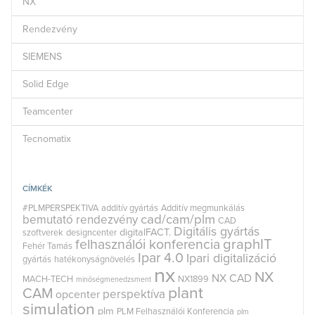
NX
Rendezvény
SIEMENS
Solid Edge
Teamcenter
Tecnomatix
CÍMKÉK
#PLMPERSPEKTIVA
additív gyártás
Additív megmunkálás
cad/cam/plm
bemutató rendezvény
CAD
Digitális gyártás
digitalFACT.
szoftverek
designcenter
graphIT
felhasználói konferencia
Fehér Tamás
Ipar 4.0
Ipari digitalizáció
gyártás
hatékonyságnövelés
nx
NX
NX CAD
MACH-TECH
NX1899
minőségmenedzsment
plant
CAM
perspektíva
opcenter
simulation
plm
PLM Felhasználói Konferencia
plm