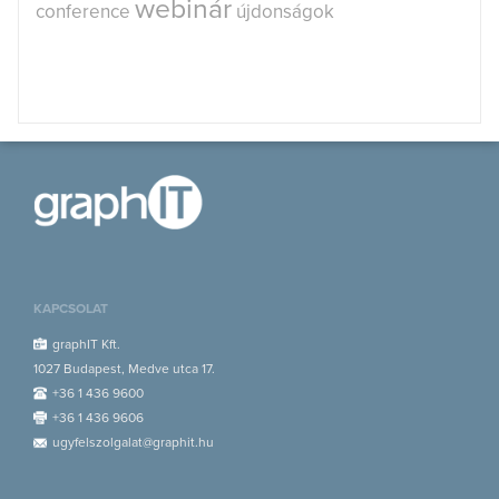
webinár
conference
újdonságok
KAPCSOLAT
graphIT Kft.
1027 Budapest, Medve utca 17.
+36 1 436 9600
+36 1 436 9606
ugyfelszolgalat@graphit.hu