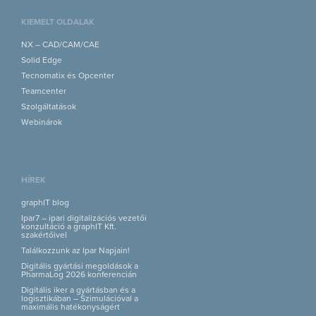
KIEMELT OLDALAK
NX – CAD/CAM/CAE
Solid Edge
Tecnomatix és Opcenter
Teamcenter
Szolgáltatások
Webinárok
HÍREK
graphIT blog
Ipar7 – ipari digitalizációs vezetői
konzultáció a graphIT Kft.
szakértőivel
Találkozzunk az Ipar Napjain!
Digitális gyártási megoldások a
PharmaLog 2026 konferencián
Digitális iker a gyártásban és a
logisztikában – Szimulációval a
maximális hatékonyságért