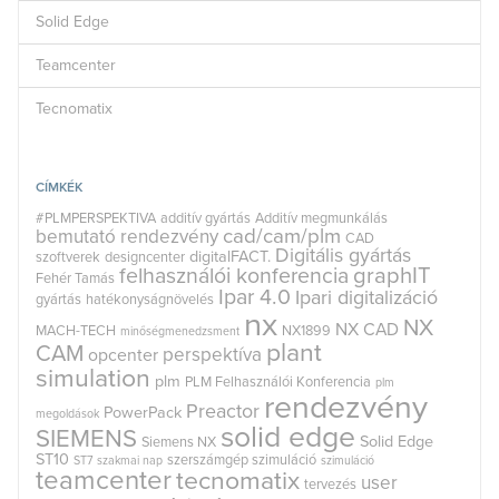
Solid Edge
Teamcenter
Tecnomatix
CÍMKÉK
#PLMPERSPEKTIVA
additív gyártás
Additív megmunkálás
cad/cam/plm
bemutató rendezvény
CAD
Digitális gyártás
digitalFACT.
szoftverek
designcenter
graphIT
felhasználói konferencia
Fehér Tamás
Ipar 4.0
Ipari digitalizáció
gyártás
hatékonyságnövelés
nx
NX
NX CAD
MACH-TECH
NX1899
minőségmenedzsment
plant
CAM
perspektíva
opcenter
simulation
plm
PLM Felhasználói Konferencia
plm
rendezvény
Preactor
PowerPack
megoldások
solid edge
SIEMENS
Solid Edge
Siemens NX
ST10
szerszámgép szimuláció
ST7
szakmai nap
szimuláció
teamcenter
tecnomatix
user
tervezés