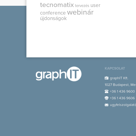
tecnomatix
user
tervezés
webinár
conference
újdonságok
KAPCSOLAT
graphIT Kft.
1027 Budapest, Med
+36 1 436 9600
+36 1 436 9606
ugyfelszolgalat