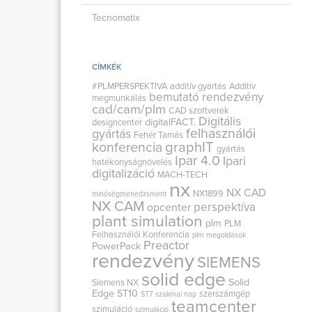
Tecnomatix
CÍMKÉK
#PLMPERSPEKTIVA
additív gyártás
Additív
bemutató rendezvény
megmunkálás
cad/cam/plm
CAD szoftverek
Digitális
digitalFACT.
designcenter
felhasználói
gyártás
Fehér Tamás
graphIT
konferencia
gyártás
Ipar 4.0
Ipari
hatékonyságnövelés
digitalizáció
MACH-TECH
nx
NX CAD
NX1899
minőségmenedzsment
NX CAM
perspektíva
opcenter
plant simulation
plm
PLM
Felhasználói Konferencia
plm megoldások
Preactor
PowerPack
rendezvény
SIEMENS
solid edge
Solid
Siemens NX
Edge ST10
szerszámgép
ST7
szakmai nap
teamcenter
szimuláció
szimuláció