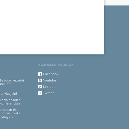
KÖZÖSSÉGI OLDALAK
Facebook
alizációs vezetői
Youtube
hIT Kft.
LinkedIn
Twitter
par Napjain!
i megoldások a
konferencián
yártásban és a
zimulációval a
nyságért