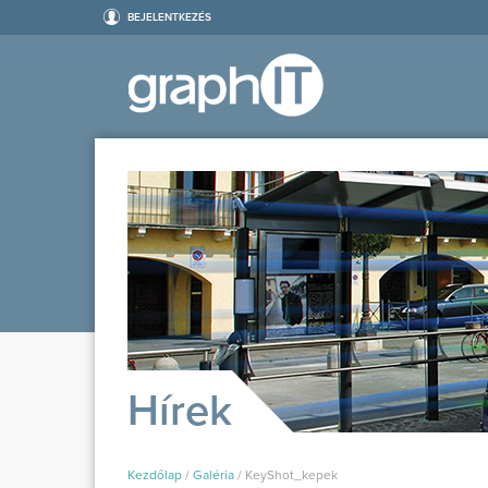
BEJELENTKEZÉS
Hírek
Kezdőlap
/
Galéria
/
KeyShot_kepek