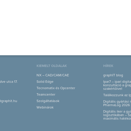
KIEMELT OLDALAK
HÍREK
NX – CAD/CAM/CAE
graphIT blog
ve utca 17.
Solid Edge
Ipar7 – ipari digit
konzultáció a grap
Tecnomatix és Opcenter
szakértőivel
Teamcenter
Találkozzunk az I
@graphit.hu
Szolgáltatások
Digitális gyártás
PharmaLog 2026 
Webinárok
Digitális iker a g
logisztikában – S
maximális hatéko