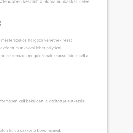
sztendőben készített diplomamunkákkal, illetve
:
 mesterszakos hallgatói vehetnek részt
gvédett munkákkal lehet pályázni
nne alkalmazott megoldásnak kapcsolódnia kell a
ormában kell beküldeni a kitöltött jelentkezési
esetén külső szakértő bevonásával.