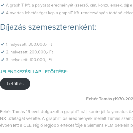
A graphIT Kft. a pályázat eredményét (szerző, cím, konzulensek, díj) a
A nyertes lehetőséget kap a graphIT Kft. rendezvényén történő előad
Díjazás szemeszterenként:
1. helyezett: 300.000,- Ft
2. helyezett: 200.000,- Ft
3. helyezett: 100.000,- Ft
JELENTKEZÉSI LAP LETÖLTÉSE:
Letöltés
Fehér Tamás (1970-202
Fehér Tamás 19 évet dolgozott a graphIT-nál, karrierjét folyamatos ü
NX üzletágát vezette. A graphIT-os eredmények mellett Tamás számos 
évben lett a CEE régió legjobb értékesítője a Siemens PLM berkein be