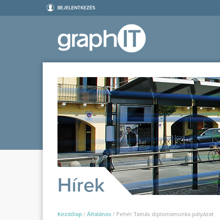
BEJELENTKEZÉS
Hírek
Kezdőlap
/
Általános
/
Fehér Tamás diplomamunka pályázat