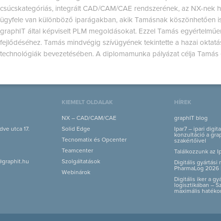
csúcskategóriás, integrált CAD/CAM/CAE rendszerének, az NX-nek h
ügyfele van különböző iparágakban, akik Tamásnak köszönhetően is
graphIT által képviselt PLM megoldásokat. Ezzel Tamás egyértelműen
fejlődéséhez. Tamás mindvégig szívügyének tekintette a hazai okta
technológiák bevezetésében. A diplomamunka pályázat célja Tamás
KIEMELT OLDALAK
HÍREK
NX – CAD/CAM/CAE
graphIT blog
ve utca 17.
Solid Edge
Ipar7 – ipari digit
konzultáció a grap
Tecnomatix és Opcenter
szakértőivel
Teamcenter
Találkozzunk az I
@graphit.hu
Szolgáltatások
Digitális gyártás
PharmaLog 2026 
Webinárok
Digitális iker a g
logisztikában – S
maximális hatéko