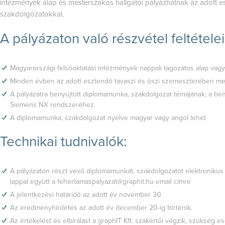
intézmények alap és mesterszakos hallgatói pályázhatnak az adott e
szakdolgozatokkal.
A pályázaton való részvétel feltételei
Magyarországi felsőoktatási intézmények nappali tagozatos alap vagy
Minden évben az adott esztendő tavaszi és őszi szemeszterében me
A pályázatra benyújtott diplomamunka, szakdolgozat témájának, a be
Siemens NX rendszeréhez
A diplomamunka, szakdolgozat nyelve magyar vagy angol lehet
Technikai tudnivalók:
A pályázaton részt vevő diplomamunkát, szakdolgozatot elektronikus f
lappal együtt a
fehertamaspalyazat@graphit.hu
email címre
A jelentkezési határidő az adott év november 30.
Az eredményhirdetés az adott év december 20-ig történik.
Az értékelést és elbírálást a graphIT Kft. szakértői végzik, szükség 