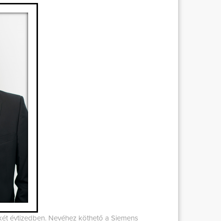
ét évtizedben. Nevéhez köthető a Siemens