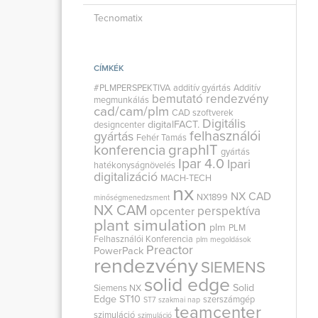
Tecnomatix
CÍMKÉK
#PLMPERSPEKTIVA
additív gyártás
Additív
bemutató rendezvény
megmunkálás
cad/cam/plm
CAD szoftverek
Digitális
digitalFACT.
designcenter
felhasználói
gyártás
Fehér Tamás
graphIT
konferencia
gyártás
Ipar 4.0
Ipari
hatékonyságnövelés
digitalizáció
MACH-TECH
nx
NX CAD
NX1899
minőségmenedzsment
NX CAM
perspektíva
opcenter
plant simulation
plm
PLM
Felhasználói Konferencia
plm megoldások
Preactor
PowerPack
rendezvény
SIEMENS
solid edge
Solid
Siemens NX
Edge ST10
szerszámgép
ST7
szakmai nap
teamcenter
szimuláció
szimuláció