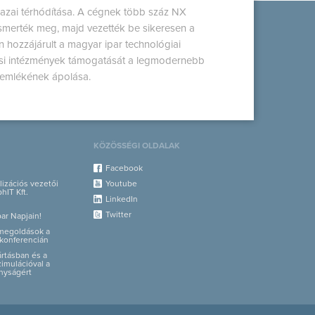
azai térhódítása. A cégnek több száz NX
merték meg, majd vezették be sikeresen a
 hozzájárult a magyar ipar technológiai
tási intézmények támogatását a legmodernebb
 emlékének ápolása.
KÖZÖSSÉGI OLDALAK
Facebook
alizációs vezetői
Youtube
hIT Kft.
LinkedIn
Twitter
par Napjain!
i megoldások a
konferencián
yártásban és a
zimulációval a
nyságért