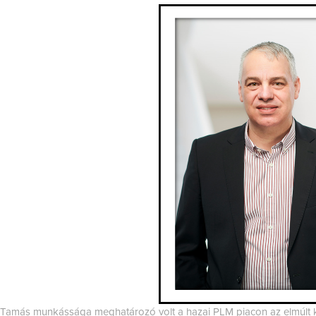
Tamás munkássága meghatározó volt a hazai PLM piacon az elmúlt k