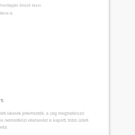
 honlapján közzé teszi.
ásra is.
1)
zleti sikerek jellemezték, a cég meghatározó
nemzetközi elismerést is kapott, több üzleti
lül.