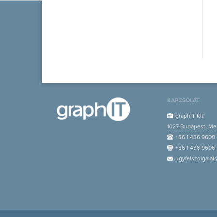
KAPCSOLAT
graphIT Kft.
1027 Budapest, Med
+36 1 436 9600
+36 1 436 9606
ugyfelszolgalat