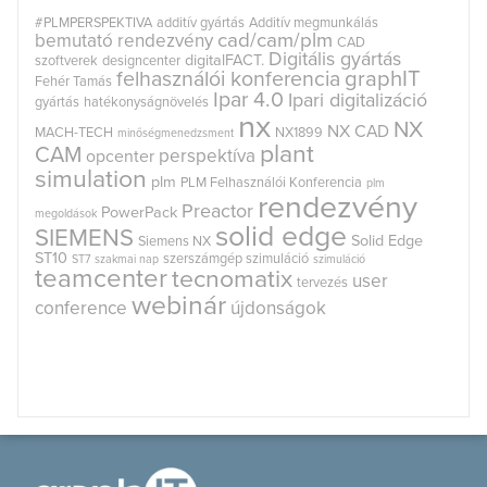
#PLMPERSPEKTIVA
additív gyártás
Additív megmunkálás
cad/cam/plm
bemutató rendezvény
CAD
Digitális gyártás
digitalFACT.
szoftverek
designcenter
graphIT
felhasználói konferencia
Fehér Tamás
Ipar 4.0
Ipari digitalizáció
gyártás
hatékonyságnövelés
nx
NX
NX CAD
MACH-TECH
NX1899
minőségmenedzsment
plant
CAM
perspektíva
opcenter
simulation
plm
PLM Felhasználói Konferencia
plm
rendezvény
Preactor
PowerPack
megoldások
solid edge
SIEMENS
Solid Edge
Siemens NX
ST10
szerszámgép szimuláció
ST7
szakmai nap
szimuláció
teamcenter
tecnomatix
user
tervezés
webinár
conference
újdonságok