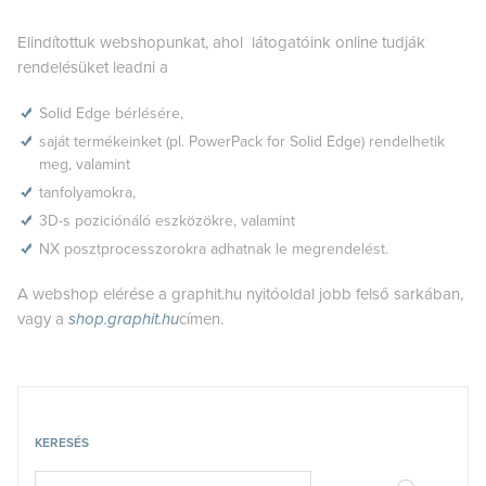
Elindítottuk webshopunkat, ahol látogatóink online tudják
rendelésüket leadni a
Solid Edge bérlésére,
saját termékeinket (pl. PowerPack for Solid Edge) rendelhetik
meg, valamint
tanfolyamokra,
3D-s poziciónáló eszközökre, valamint
NX posztprocesszorokra adhatnak le megrendelést.
A webshop elérése a graphit.hu nyitóoldal jobb felső sarkában,
vagy a
shop.graphit.hu
címen.
KERESÉS