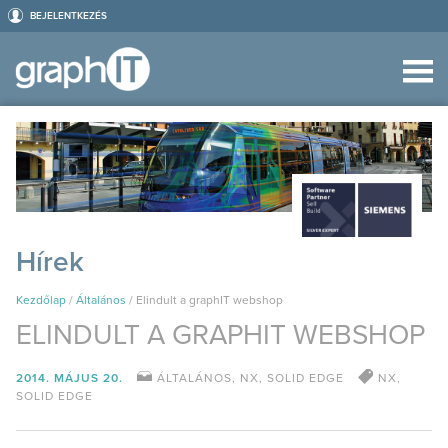
BEJELENTKEZÉS
Hírek
Kezdőlap
/
Általános
/
Elindult a graphIT webshop
ELINDULT A GRAPHIT WEBSHOP
2014. MÁJUS 20.
ÁLTALÁNOS
,
NX
,
SOLID EDGE
NX
,
SOLID EDGE