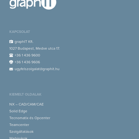
KAPCSOLAT
graphIT Kft.
1027 Budapest, Medve utca 17.
+36 1 436 9600
+36 1 436 9606
ugyfelszolgalat@graphit.hu
KIEMELT OLDALAK
NX – CAD/CAM/CAE
Solid Edge
Tecnomatix és Opcenter
Teamcenter
Szolgáltatások
Webinárok