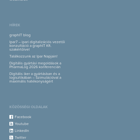
HÍREK
graphIT blog
Ipar7 – ipari digitalizációs vezetői
konzultáció a graphIT Kft.
szakértőivel
Találkozzunk az Ipar Napjain!
Digitális gyártási megoldások a
PharmaLog 2026 konferencián
Digitális iker a gyártásban és a
logisztikában – Szimulációval a
maximális hatékonyságért
KÖZÖSSÉGI OLDALAK
Facebook
Youtube
LinkedIn
Twitter