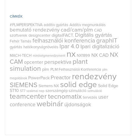
CÍMKÉK
#PLMPERSPEKTIVA
additív gyártás
Additív megmunkálás
cad/cam/plm
bemutató rendezvény
CAD
Digitális gyártás
digitalFACT.
szoftverek
designcenter
graphIT
felhasználói konferencia
Fehér Tamás
Ipar 4.0
Ipari digitalizáció
gyártás
hatékonyságnövelés
nx
NX
NX CAD
MACH-TECH
NX1899
minőségmenedzsment
plant
CAM
perspektíva
opcenter
simulation
plm
PLM Felhasználói Konferencia
plm
rendezvény
Preactor
PowerPack
megoldások
solid edge
SIEMENS
Solid Edge
Siemens NX
ST10
szerszámgép szimuláció
ST7
szakmai nap
szimuláció
teamcenter
tecnomatix
user
tervezés
webinár
conference
újdonságok