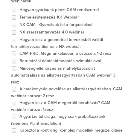
Webinárok
Hogyan gyártsunk pénzt CAM rendszerrel
Termelésütemezés 101 Webinár
NX CAM - Gyorsítsuk fel a forgácsolást!
NX szerszámtervezés 4.0 webinár
Hogyan lesz a geometriai tervezésből valódi
terméktervezés Siemens NX webinár
CAM PRO: Megmunkálásban a csúcson. 1-2 rész
Beruházási döntéstámogatás szimulációval
Minőség-ellenőrzés és műhelykapcsolat
automatizálása az alkatrészgyártásban CAM webinár 3.
rész
A hatékonyság növelése az alkatrészgyártásban. CAM
webinár sorozat 2.rész
Hogyan lesz a CAM megtérülő beruházás? CAM
webinár sorozat 1.rész
A gyártás túl drága, hogy csak próbálkozzunk
(Siemens Plant Simulation)
Káosztól a kontrollig: komplex modellek megszelídítése