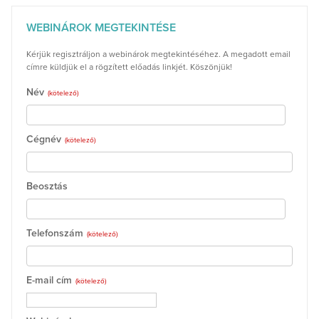
WEBINÁROK MEGTEKINTÉSE
Kérjük regisztráljon a webinárok megtekintéséhez. A megadott email
címre küldjük el a rögzített előadás linkjét. Köszönjük!
Név
(kötelező)
Cégnév
(kötelező)
Beosztás
Telefonszám
(kötelező)
E-mail cím
(kötelező)