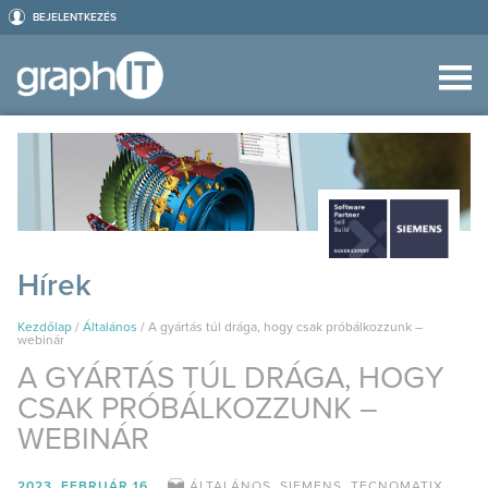
BEJELENTKEZÉS
Hírek
Kezdőlap
/
Általános
/
A gyártás túl drága, hogy csak próbálkozzunk –
webinár
A GYÁRTÁS TÚL DRÁGA, HOGY
CSAK PRÓBÁLKOZZUNK –
WEBINÁR
2023. FEBRUÁR 16.
ÁLTALÁNOS
,
SIEMENS
,
TECNOMATIX