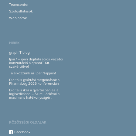
Teamcenter
Szolgáltatások
Webinárok
HÍREK
graphIT blog
Ipar7 – ipari digitalizációs vezetői
konzultáció a graphIT Kft.
szakértőivel
Találkozzunk az Ipar Napjain!
Digitális gyártási megoldások a
PharmaLog 2026 konferencián
Digitális iker a gyártásban és a
logisztikában – Szimulációval a
maximális hatékonyságért
KÖZÖSSÉGI OLDALAK
Facebook