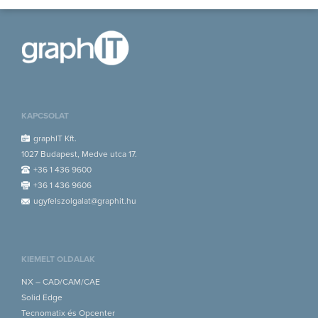
KAPCSOLAT
graphIT Kft.
1027 Budapest, Medve utca 17.
+36 1 436 9600
+36 1 436 9606
ugyfelszolgalat@graphit.hu
KIEMELT OLDALAK
NX – CAD/CAM/CAE
Solid Edge
Tecnomatix és Opcenter