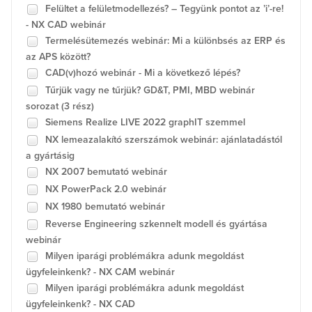
Felültet a felületmodellezés? – Tegyünk pontot az ’i’-re!
- NX CAD webinár
Termelésütemezés webinár: Mi a különbsés az ERP és
az APS között?
CAD(v)hozó webinár - Mi a következő lépés?
Tűrjük vagy ne tűrjük? GD&T, PMI, MBD webinár
sorozat (3 rész)
Siemens Realize LIVE 2022 graphIT szemmel
NX lemeazalakító szerszámok webinár: ajánlatadástól
a gyártásig
NX 2007 bemutató webinár
NX PowerPack 2.0 webinár
NX 1980 bemutató webinár
Reverse Engineering szkennelt modell és gyártása
webinár
Milyen iparági problémákra adunk megoldást
ügyfeleinkenk? - NX CAM webinár
Milyen iparági problémákra adunk megoldást
ügyfeleinkenk? - NX CAD