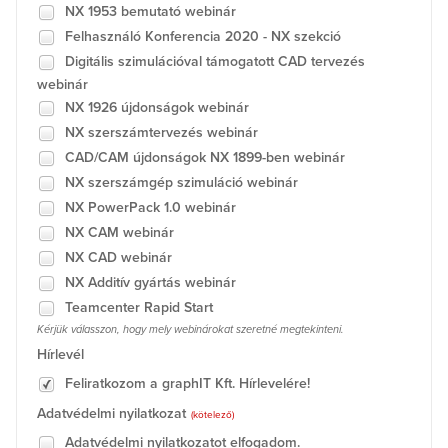
NX 1953 bemutató webinár
Felhasználó Konferencia 2020 - NX szekció
Digitális szimulációval támogatott CAD tervezés
webinár
NX 1926 újdonságok webinár
NX szerszámtervezés webinár
CAD/CAM újdonságok NX 1899-ben webinár
NX szerszámgép szimuláció webinár
NX PowerPack 1.0 webinár
NX CAM webinár
NX CAD webinár
NX Additív gyártás webinár
Teamcenter Rapid Start
Kérjük válasszon, hogy mely webinárokat szeretné megtekinteni.
Hírlevél
Feliratkozom a graphIT Kft. Hírlevelére!
Adatvédelmi nyilatkozat
(kötelező)
Adatvédelmi nyilatkozatot elfogadom.