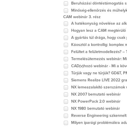
Beruházási döntéstámogatás sz
Minőség-ellenőrzés és műhelyk
CAM webinár 3. rész
A hatékonyság növelése az alk
Hogyan lesz a CAM megtérülő 
A gyártás túl drága, hogy csak
Káosztól a kontrollig: komplex 
Felültet a felületmodellezés? –
Termelésütemezés webinár: Mi 
CAD(v)hozó webinár - Mi a köv
Tűrjük vagy ne tűrjük? GD&T, P
Siemens Realize LIVE 2022 gr
NX lemeazalakító szerszámok we
NX 2007 bemutató webinár
NX PowerPack 2.0 webinár
NX 1980 bemutató webinár
Reverse Engineering szkennelt
Milyen iparági problémákra ad