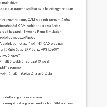
imulációval
apcsolat automatizálása az alkatrészgyártásban
atrészgyártásban. CAM webinár sorozat 2.rész
beruházás? CAM webinár sorozat 1.rész
 próbálkozzunk (Siemens Plant Simulation)
modellek megszelídítése
 Tegyünk pontot az ’i’-re! - NX CAD webinár
a különbsés az ERP és az APS között?
etkező lépés?
MI, MBD webinár sorozat (3 rész)
aphIT szemmel
binár: ajánlatadástól a gyártásig
 modell és gyártása webinár
unk megoldást ügyfeleinkenk? - NX CAM webinár