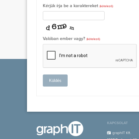
Kérjük írja be a karaktereket
(kötelező)
Valóban ember vagy?
(kötelező)
Küldés
KAPCSOLAT
graphIT Kft.