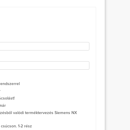
endszerrel
r
csolást!
nár
ezésből valódi terméktervezés Siemens NX
súcson. 1-2 rész