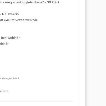
unk megoldást ügyfeleinkenk? - NX CAD
- NX szekció
tott CAD tervezés webinár
-ben webinár
ebinár
tné megtekinteni.
gadom.