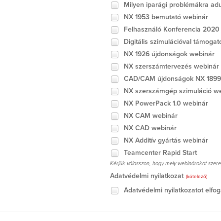
Milyen iparági problémákra ad
NX 1953 bemutató webinár
Felhasználó Konferencia 2020 
Digitális szimulációval támoga
NX 1926 újdonságok webinár
NX szerszámtervezés webinár
CAD/CAM újdonságok NX 1899
NX szerszámgép szimuláció w
NX PowerPack 1.0 webinár
NX CAM webinár
NX CAD webinár
NX Additív gyártás webinár
Teamcenter Rapid Start
Kérjük válasszon, hogy mely webinárokat szere
Adatvédelmi nyilatkozat
(kötelező)
Adatvédelmi nyilatkozatot elfo