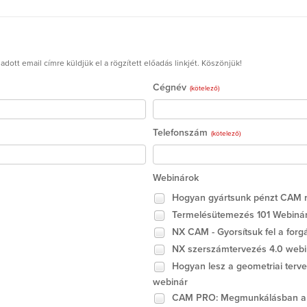
ott email címre küldjük el a rögzített előadás linkjét. Köszönjük!
Cégnév
(kötelező)
Telefonszám
(kötelező)
Webinárok
Hogyan gyártsunk pénzt CAM r
Termelésütemezés 101 Webiná
NX CAM - Gyorsítsuk fel a forgá
NX szerszámtervezés 4.0 webi
Hogyan lesz a geometriai terv
webinár
CAM PRO: Megmunkálásban a c