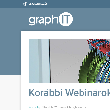
BEJELENTKEZÉS
Korábbi Webináro
Kezdőlap
/
Korábbi Webinárok Megtekintése